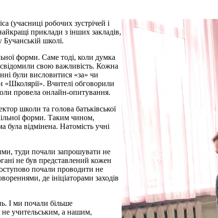
са (учасниці робочих зустрічей і
найкращі приклади з інших закладів,
у Бучанській школі.
ьної форми. Саме тоді, коли думка
 усвідомили свою важливість. Кожна
инні були висловитися «за» чи
и «Школярії». Вчителі обговорили
школи провела онлайн-опитування.
ктор школи та голова батьківської
кільної форми. Таким чином,
ма була відмінена. Натомість учні
ими, туди почали запрошувати не
 органі не був представлений кожен
 Поступово почали проводити не
овореннями, де ініціаторами заходів
ь. І ми почали більше
. не учительським, а нашим,