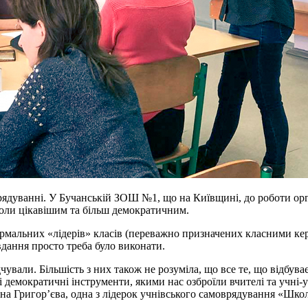
рядуванні. У Бучанській ЗОШ №1, що на Київщині, до роботи орг
школи цікавішим та більш демократичним.
ормальних «лідерів» класів (переважно призначених класними ке
авдання просто треба було виконати.
дчували. Більшість з них також не розуміла, що все те, що відбув
Ті демократичні інструменти, якими нас озброїли вчителі та учн
іана Григор’єва, одна з лідерок учнівського самоврядування «Шк