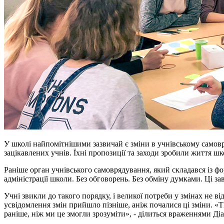
У школі найпомітнішими зазвичай є зміни в учнівському самов
зацікавлених учнів. Їхні пропозиції та заходи зробили життя 
Раніше орган учнівського самоврядування, який складався із ф
адміністрації школи. Без обговорень. Без обміну думками. Ці з
Учні звикли до такого порядку, і великої потреби у змінах не ві
усвідомлення змін прийшло пізніше, аніж почалися ці зміни. «
раніше, ніж ми це змогли зрозуміти», - ділиться враженнями Д