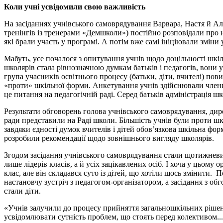
Коли учні усвідомили свою важливість
На засіданнях учнівського самоврядування Варвара, Настя й Алі
тренінгів із тренерами «Демшколи») постійно розповідали про 
які брали участь у програмі. А потім вже самі ініціювали зміни 
Мабуть, усе почалося з опитування учнів щодо доцільності шкіл
школярів стала рівнозначною думкам батьків і педагогів, вони
група учасників освітнього процесу (батьки, діти, вчителі) пов
«проти» шкільної форми. Анкетування учнів здійснювали член
це питання на педагогічній раді. Серед батьків адміністрація 
Результати обговорень голова учнівського самоврядування, дире
ради представили на Раді школи. Більшість учнів були проти ш
завдяки єдності думок вчителів і дітей обов’язкова шкільна фор
розробили рекомендації щодо зовнішнього вигляду школярів.
Згодом засідання учнівського самоврядування стали щотижнев
лише лідерів класів, а й усіх зацікавлених осіб. І хоча у цьому
клас, але він складався суто із дітей, що хотіли щось змінити.
настановчу зустріч з педагогом-організатором, а засідання з обг
стали діти.
«Учнів залучили до процесу прийняття загальношкільних рішен
усвідомлювати сутність проблем, що стоять перед колективом..