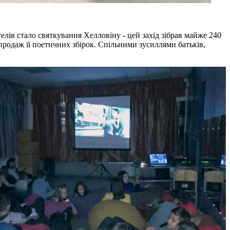
телів стало святкування Хелловіну - цей захід зібрав майже 240
зпродаж її поетичних збірок. Спільними зусиллями батьків,