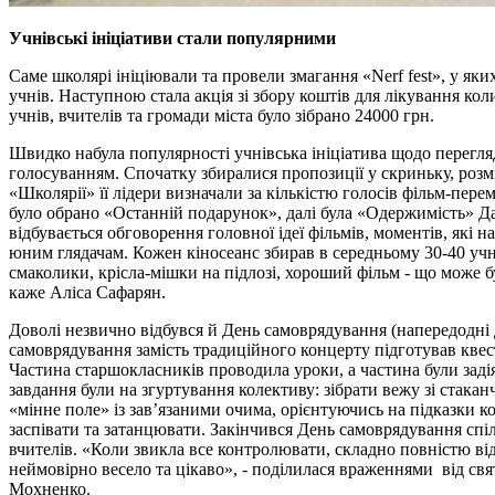
Учнівські ініціативи стали популярними
Саме школярі ініціювали та провели змагання «Nerf fest», у яки
учнів. Наступною стала акція зі збору коштів для лікування ко
учнів, вчителів та громади міста було зібрано 24000 грн.
Швидко набула популярності учнівська ініціатива щодо перегля
голосуванням. Спочатку збиралися пропозиції у скриньку, розмі
«Школярії» її лідери визначали за кількістю голосів фільм-пер
було обрано «Останній подарунок», далі була «Одержимість» Д
відбувається обговорення головної ідеї фільмів, моментів, які 
юним глядачам. Кожен кіносеанс збирав в середньому 30-40 уч
смаколики, крісла-мішки на підлозі, хороший фільм - що може 
каже Аліса Сафарян.
Доволі незвично відбувся й День самоврядування (напередодні 
самоврядування замість традиційного концерту підготував квес
Частина старшокласників проводила уроки, а частина були задія
завдання були на згуртування колективу: зібрати вежу зі стака
«мінне поле» із зав’язаними очима, орієнтуючись на підказки 
заспівати та затанцювати. Закінчився День самоврядування сп
вчителів. «Коли звикла все контролювати, складно повністю від
неймовірно весело та цікаво», - поділилася враженнями від св
Мохненко.