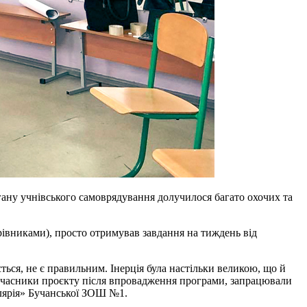
ану учнівського самоврядування долучилося багато охочих та
рівниками), просто отримував завдання на тиждень від
ається, не є правильним. Інерція була настільки великою, що й
і-учасники проєкту після впровадження програми, запрацювали
олярія» Бучанської ЗОШ №1.