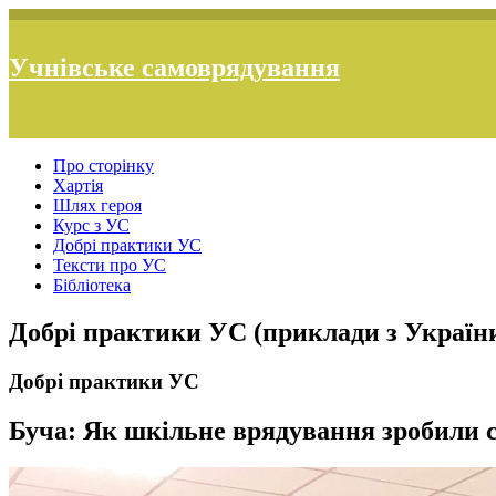
Учнівське самоврядування
Про сторінку
Хартія
Шлях героя
Курс з УС
Добрі практики УС
Тексти про УС
Бібліотека
Добрі практики УС (приклади з Україн
Добрі практики УС
Буча: Як шкільне врядування зробили 