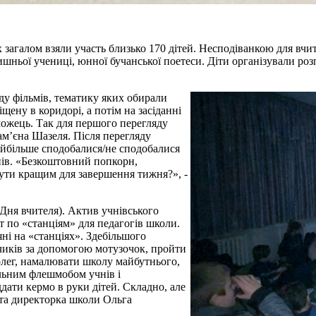
х загалом взяли участь близько 170 дітей. Несподіванкою для вчи
лишньої учениці, юнної бучанської поетеси. Діти організували ро
ду фільмів, тематику яких обирали
щену в коридорі, а потім на засіданні
еможець. Так для першого перегляду
ам’єна Шазеля. Після перегляду
найбільше сподобалися/не сподобалися
нів. «Безкоштовний попкорн,
бути кращим для завершення тижня?», -
Дня вчителя). Актив учнівського
т по «станціям» для педагогів школи.
ні на «станціях». Здебільшого
нчиків за допомогою мотузочок, пройти
колег, намалювати школу майбутнього,
ільним флешмобом учнів і
дати кермо в руки дітей. Складно, але
ята директорка школи Ольга