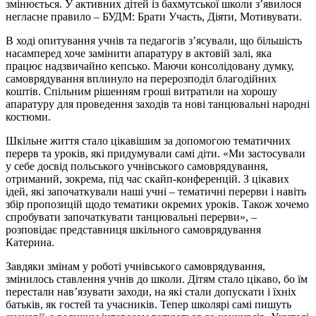
змінюється. У активних дітей із бахмутської школи з’явилося
негласне правило – БУДМ: Брати Участь, Діяти, Мотивувати.
В ході опитування учнів та педагогів з’ясували, що більшість
насамперед хоче замінити апаратуру в актовій залі, яка
працює надзвичайно кепсько. Маючи консолідовану думку,
самоврядування вплинуло на перерозподіл благодійних
коштів. Спільним рішенням гроші витратили на хорошу
апаратуру для проведення заходів та нові танцювальні народні
костюми.
Шкільне життя стало цікавішим за допомогою тематичних
перерв та уроків, які придумували самі діти. «Ми застосували
у себе досвід польського учнівського самоврядування,
отриманий, зокрема, під час скайп-конференцій. З цікавих
ідей, які започаткували наші учні – тематичні перерви і навіть
збір пропозицій щодо тематики окремих уроків. Також хочемо
спробувати започаткувати танцювальні перерви», –
розповідає представниця шкільного самоврядування
Катерина.
Завдяки змінам у роботі учнівського самоврядування,
змінилось ставлення учнів до школи. Дітям стало цікаво, бо їм
перестали нав’язувати заходи, на які стали допускати і їхніх
батьків, як гостей та учасників. Тепер школярі самі пишуть