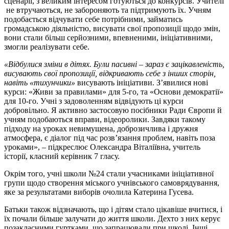
сценарії, з великим інтересом готуються до конкурсів. Учителі
не втручаються, не забороняють та підтримують їх. Учням
подобається відчувати себе потрібними, займатись
громадською діяльністю, висувати свої пропозиції щодо змін,
вони стали більш серйозними, впевненими, ініціативними,
змогли реалізувати себе.
«Відбулися зміни в дітях. Були пасивні – зараз є зацікавленість,
висувають свої пропозиції, відкривають себе з інших сторін,
навіть «тихунчики»
висувають ініціативи. З’явилися нові
курси: «Живи за правилами» для 5-го, та «Основи демократії»
для 10-го. Учні з задоволенням відвідують ці курси
добровільно. Я активно застосовую посібники Ради Європи й
учням подобаються вправи, відеоролики. Завдяки такому
підходу на уроках невимушена, доброзичлива і дружня
атмосфера, є діалог під час розв’язання проблем, навіть поза
уроками», – підкреслює Олександра Віталіївна, учитель
історії, класний керівник 7 гласу.
Окрім того, учні школи №24 стали учасниками ініціативної
групи щодо створення міського учнівського самоврядування,
яке за результатами виборів очолила Катерина Гусева.
Батьки також відзначають, що і дітям стало цікавіше вчитися, і
їх почали більше залучати до життя школи. Дехто з них керує
позакласними гуртками, що запрацювали при школі. Інші