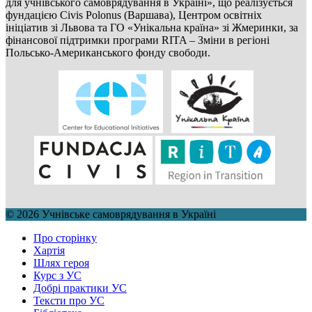
для учнівського самоврядування в Україні», що реалізується
фундацією Civis Polonus (Варшава), Центром освітніх
ініціатив зі Львова та ГО «Унікальна країна» зі Жмеринки, за
фінансової підтримки програми RITA – Зміни в регіоні
Польсько-Американського фонду свободи.
© 2026 Учнівське самоврядування в Україні
Про сторінку
Хартія
Шлях героя
Курс з УС
Добрі практики УС
Тексти про УС