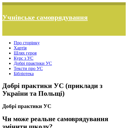
Учнівське самоврядування
Про сторінку
Хартія
Шлях героя
Курс з УС
Добрі практики УС
Тексти про УС
Бібліотека
Добрі практики УС (приклади з
України та Польщі)
Добрі практики УС
Чи може реальне самоврядування
змінити школу?