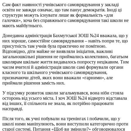
Сам факт наявності учнівського самоврядування у закладі
освіти не завжди означає, що там панує демократія. Іноді ці
структури можуть існувати лише як формальність «для
галочки», хоча без справжнього самоврядування такі школи не
мають майбутнього.
Донедавна адміністрація Бахмутської ЗОШ №24 вважала, що у
них хороше, самостійне самоврядування – навіть попри те, що
присутність там учнів була практично не помітною.
Відповідно, діти майже не виявляли ініціатив, важливі
загальношкільні рішення не приймались колективно, багатьом
школярам шкільне життя видавалось попросту нецікавим. Тим
часом вчителі й адміністрація школи самі формували органи
класного та шкільного учнівського самоврядування,
призначаючи дітей, яких вони вважали «гарними», але
приймали рішення замість них.
У підсумку розвиток школи загальмувався, вона ніби стояла
осторонь від усього міста. І хоч ЗОШ №24 відверто відставала
від інших, її спільнота не знала, як потрібно працювати
насправді.
Після того, як учні побували на тренінгах і побачили, що у
школі ними маніпулюють, вони виступили категорично проти
старої системі. Питання «Щоб ви змінили?» обговорювалося