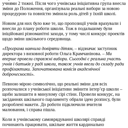
учнями 2 тижні. Після чого учнівська ініціативна група внесла
зміни до Положення, організувала реальні вибори за новою
процедурою та повністю змінила роль дітей у їхній школі.
Новим для них було вже те, що пропозиції учнів врахували і
внесли до плану роботи школи. Тож в подальшому були
ініційовані різноманітні заходи, у тому числі конкурс проектів
щодо зміни шкільного середовища.
«Програма навчила довіряти дітям
, – відзначає заступник
директора з виховної роботи Ольга Крамчанінова.
– Ми
вперше провели справжні вибори. Сьогодні є реальна участь
учнів і батьків у раді школи, також учнів ввели до складу ради
профілактики. Започаткована комісія академічної
доброчесності».
Певною мірою символічно, що реальні зміни для всіх
розпочалися з учнівської ініціативи змінити інтер’єр школи –
щоби залишити в минулому сірі стіни. Провели конкурс, на
засіданнях шкільного парламенту обрали ідею розпису, були
розроблені макети. До роботи підключили вчителя
малювання, і справа пішла.
Коли в учнівському самоврядуванні школярі справді
починають працювати, шкільне життя кардинально