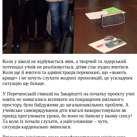
Коли у школі не відбувається змін, а творчий та лідерський
потенціал учнів не реалізовується, дітям стає нудно вчитися.
Коли ще й вчителі та адміністрація переконані, що «знають
краще» і не хочуть слухати жодних пропозицій, це ускладнює
ситуацію ще більше.
У Перечинській гімназії на Закарпатті на початку проекту учні
навіть не намагались впливати на покращення шкільного
простору, були байдужими до загальношкільних проблем. А
учнівське самоврядування діти взагалі використовували як
привід прогулювати уроки, бо вони не бачили у ньому сенсу!
Та коли їх почали слухати, а найголовніше – чути,
ситуація кардинально змінилася.