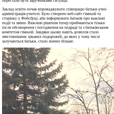
перестали бути заручниками ситуації.
Заклад освіти почав впроваджувати співпрацю батьки-учні-
адміністрація-учителі. Було створено веб-сайт гімназії та
сторінку у Фейсбуці, аби інформувати батьків про важливі
події та зміни. Важливі рішення тепер приймаються тільки
після обговорення і погодження на педраді та з батьківським
комітетом гімназії. Завдяки цьому навіть дозвілля стало
змістовнішим: цікавих подорожей, до яких у тому числі
залучаються батьки, стало значно більше.