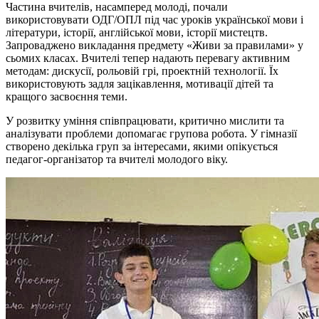
Частина вчителів, насамперед молоді, почали
використовувати ОДГ/ОПЛ під час уроків української мови і
літератури, історії, англійської мови, історії мистецтв.
Запроваджено викладання предмету «Живи за правилами» у
сьомих класах. Вчителі тепер надають перевагу активним
методам: дискусії, рольовій грі, проектній технології. Їх
використовують задля зацікавлення, мотивації дітей та
кращого засвоєння теми.
У розвитку уміння співпрацювати, критично мислити та
аналізувати проблеми допомагає групова робота. У гімназії
створено декілька груп за інтересами, якими опікується
педагог-організатор та вчителі молодого віку.