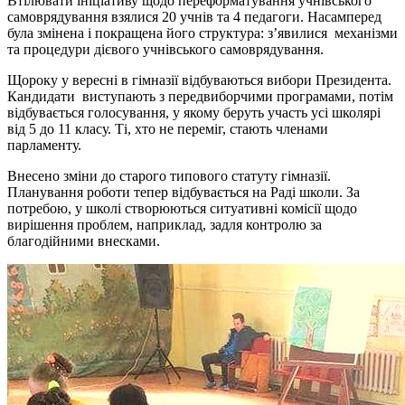
Втілювати ініціативу щодо переформатування учнівського
самоврядування взялися 20 учнів та 4 педагоги. Насамперед
була змінена і покращена його структура: з’явилися механізми
та процедури дієвого учнівського самоврядування.
Щороку у вересні в гімназії відбуваються вибори Президента.
Кандидати виступають з передвиборчими програмами, потім
відбувається голосування, у якому беруть участь усі школярі
від 5 до 11 класу. Ті, хто не переміг, стають членами
парламенту.
Внесено зміни до старого типового статуту гімназії.
Планування роботи тепер відбувається на Раді школи. За
потребою, у школі створюються ситуативні комісії щодо
вирішення проблем, наприклад, задля контролю за
благодійними внесками.