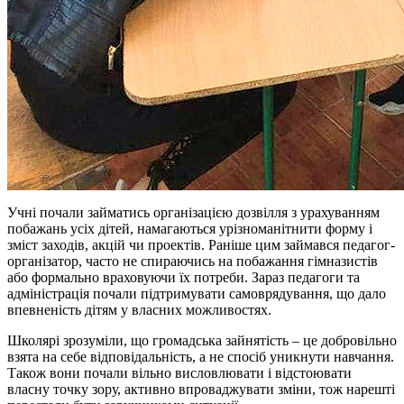
Учні почали займатись організацією дозвілля з урахуванням
побажань усіх дітей, намагаються урізноманітнити форму і
зміст заходів, акцій чи проектів. Раніше цим займався педагог-
організатор, часто не спираючись на побажання гімназистів
або формально враховуючи їх потреби. Зараз педагоги та
адміністрація почали підтримувати самоврядування, що дало
впевненість дітям у власних можливостях.
Школярі зрозуміли, що громадська зайнятість – це добровільно
взята на себе відповідальність, а не спосіб уникнути навчання.
Також вони почали вільно висловлювати і відстоювати
власну точку зору, активно впроваджувати зміни, тож нарешті