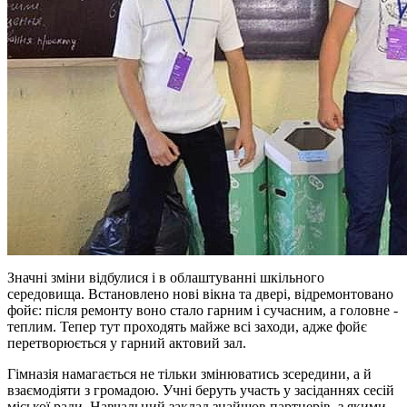
Значні зміни відбулися і в облаштуванні шкільного
середовища. Встановлено нові вікна та двері, відремонтовано
фойє: після ремонту воно стало гарним і сучасним, а головне -
теплим. Тепер тут проходять майже всі заходи, адже фойє
перетворюється у гарний актовий зал.
Гімназія намагається не тільки змінюватись зсередини, а й
взаємодіяти з громадою. Учні беруть участь у засіданнях сесій
міської ради. Навчальний заклад знайшов партнерів, з якими