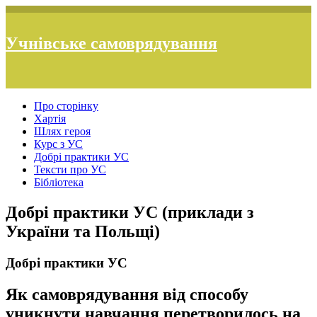
Учнівське самоврядування
Про сторінку
Хартія
Шлях героя
Курс з УС
Добрі практики УС
Тексти про УС
Бібліотека
Добрі практики УС (приклади з
України та Польщі)
Добрі практики УС
Як самоврядування від способу
уникнути навчання перетворилось на