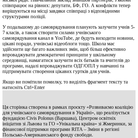
співпрацює на рівних: депутати, БФ, ГО. А конфлікти тепер
вирішуються на місці завдяки співпраці з відповідними
структурами поліції.
У подальшому до самоврядування планують залучити учнів 5-
7 класів, а також створити силами учнівського
самоврядування канал в YouTube, де будуть виходити новини,
цікаві поради, учнівські відеоблоги тощо. Школа має
здійснити ще багато важливих змін, щоб більш ефективно
впроваджувати демократичні принципи у шкільному
середовищі, намагатися залучити всіх батьків та вчителів до
програми, надалі впроваджувати ОДГ/ОПЛ у навчанні та
підтримувати створення цікавих гуртків для учнів.
Якщо ви помітили помилку, то виділіть фрагмент тексту та
натисніть Ctrl+Enter
Ця сторінка створена в рамках проєкту «Розвиваємо коаліцію
для учнівського самоврядування в Україні», що реалізується
фундацією Civis Polonus (Варшава), Центром освітніх
ініціатив зі Львова та ГО «Унікальна країна» зі Жмеринки, за
фінансової підтримки програми RITA – Зміни в регіоні
Польсько-Американського фонду свободи.