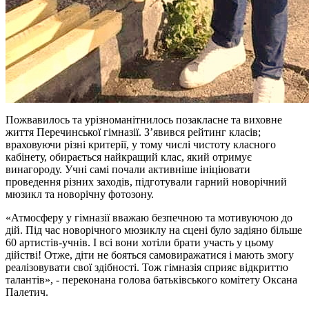
Пожвавилось та урізноманітнилось позакласне та виховне
життя Перечинської гімназії. З’явився рейтинг класів;
враховуючи різні критерії, у тому числі чистоту класного
кабінету, обирається найкращий клас, який отримує
винагороду. Учні самі почали активніше ініціювати
проведення різних заходів, підготували гарний новорічний
мюзикл та новорічну фотозону.
«Атмосферу у гімназії вважаю безпечною та мотивуючою до
дій. Під час новорічного мюзиклу на сцені було задіяно більше
60 артистів-учнів. І всі вони хотіли брати участь у цьому
дійстві! Отже, діти не бояться самовиражатися і мають змогу
реалізовувати свої здібності. Тож гімназія сприяє відкриттю
талантів», - переконана голова батьківського комітету Оксана
Палетич.