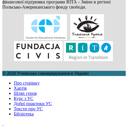
фінансової підтримки програми RITA – Зміни в регіоні
Польсько-Американського фонду свободи.
© 2026 Учнівське самоврядування в Україні
Про сторінку
Хартія
Шлях героя
Курс з УС
Добрі практики УС
Тексти про УС
Бібліотека