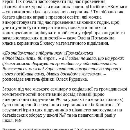
версії. І їх почали застосовувати під час проведення
різноманітних уроків та виховних годин. «Посібник «Компас»
– справжня знахідка для класного керівника! Тут зібрано так
багато цікавих вправ з правової освіти, які можна
використовувати під час проведення виховних годин, щоб
учити учнів бути толерантними, поважати інших та
конструктивно вирішувати проблеми у сфері прав людини та
загальнолюдських цінностей» – каже Олена Потьомкіна,
класна керівничка 5 класу математичного відділення.
«До знайомства з підручником «Громадянська
відповідальність. 80 вправ…» я й гадки не мала, що на уроках
фізики можна формувати громадянську відповідальність.
Виявляється можна! Зараз активно використовую вправи з
цього посібника сама, ділюся досвідом з колегами»
, –
розповідає вчитель фізики Олеся Рудецька.
Згодом під час міського семінару з соціальної та громадянської
компетентностей позитивний досвід гімназії (щодо
використанні підручників РЄ на уроках і виховних годинах)
було поширено й серед інших керівників шкіл Конотопа. У
результаті ігри з цих підручників з цікавістю застосували на
батьківських зборах у школі №7 та на педагогічній раді у
школі №9.