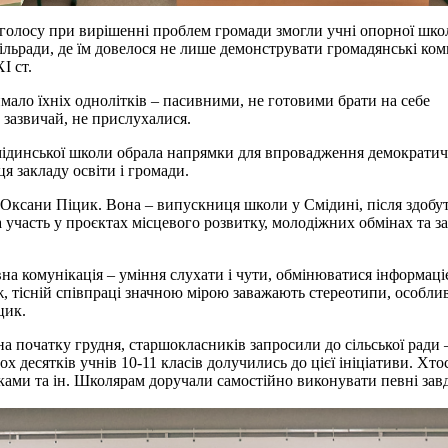
о голосу при вирішенні проблем громади змогли учні опорної шко
ільради, де їм довелося не лише демонструвати громадянські ком
I ст.
имало їхніх однолітків – пасивними, не готовими брати на себе
ї, зазвичай, не прислухалися.
динської школи обрала напрямки для впровадження демократич
я закладу освіти і громади.
 Оксани Піцик. Вона – випускниця школи у Смідині, після здобу
а участь у проєктах місцевого розвитку, молодіжних обмінах та з
на комунікація – уміння слухати і чути, обмінюватися інформаці
, тісній співпраці значною мірою заважають стереотипи, особли
цик.
а початку грудня, старшокласників запросили до сільської ради –
 десятків учнів 10-11 класів долучились до цієї ініціативи. Хтось
ками та ін. Школярам доручали самостійно виконувати певні зав