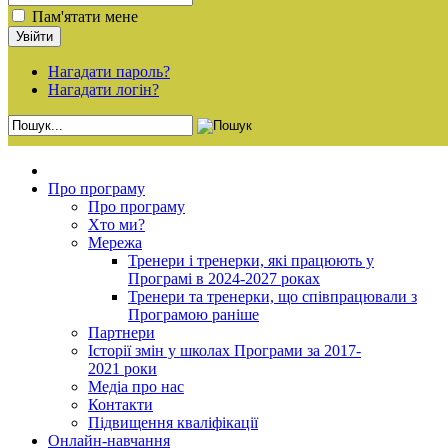
Пам'ятати мене
Нагадати пароль?
Нагадати логін?
Про програму
Про програму
Хто ми?
Мережа
Тренери і тренерки, які працюють у
Програмі в 2024-2027 роках
Тренери та тренерки, що співпрацювали з
Програмою раніше
Партнери
Історії змін у школах Програми за 2017-
2021 роки
Медіа про нас
Контакти
Підвищення кваліфікації
Онлайн-навчання