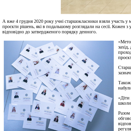
А вже 4 грудня 2020 року учні старшокласники взяли участь у мод
проєкти рішень, які в подальшому розглядали на сесії. Кожен з 
відповідно до затвердженого порядку денного.
«Метою
захід,
проход
проєкт
Старш
зазна
Також 
набули
«Діти 
школи
Разом 
обгово
відпов
регуля