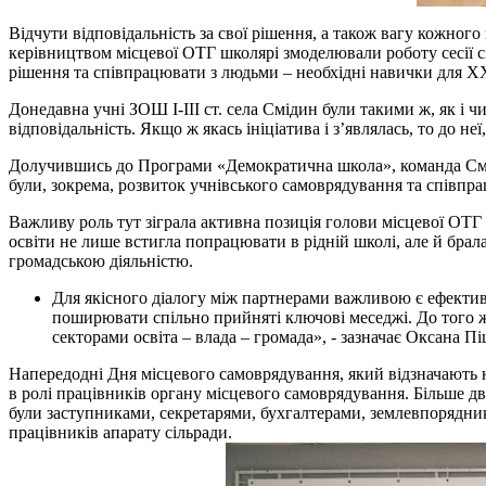
Відчути відповідальність за свої рішення, а також вагу кожног
керівництвом місцевої ОТГ школярі змоделювали роботу сесії с
рішення та співпрацювати з людьми – необхідні навички для XX
Донедавна учні ЗОШ І-ІІІ ст. села Смідин були такими ж, як і ч
відповідальність. Якщо ж якась ініціатива і з’являлась, то до не
Долучившись до Програми «Демократична школа», команда Смі
були, зокрема, розвиток учнівського самоврядування та співпрац
Важливу роль тут зіграла активна позиція голови місцевої ОТГ
освіти не лише встигла попрацювати в рідній школі, але й брал
громадською діяльністю.
Для якісного діалогу між партнерами важливою є ефектив
поширювати спільно прийняті ключові меседжі. До того ж
секторами освіта – влада – громада», - зазначає Оксана Пі
Напередодні Дня місцевого самоврядування, який відзначають н
в ролі працівників органу місцевого самоврядування. Більше двох
були заступниками, секретарями, бухгалтерами, землевпорядни
працівників апарату сільради.