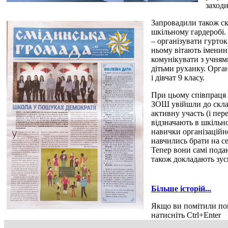
заход
Запровадили також ск
шкільному гардеробі. 
– організувати гурток
ньому вітають імени
комунікувати з учням
дітьми руханку. Орга
і дівчат 9 класу.
При цьому співпраця 
ЗОШ увійшли до склад
активну участь (і пер
відзначають в шкільн
навички організаційно
навчились брати на се
Тепер вони самі подаю
також докладають зуси
Більше історій...
Якщо ви помітили пом
натисніть Ctrl+Enter