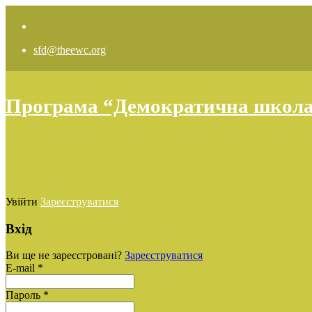
sfd@theewc.org
Програма “Демократична школа: 
Увійти
Зареєструватися
Вхід
Ви ще не зареєстровані?
Зареєструватися
E-mail *
Пароль *