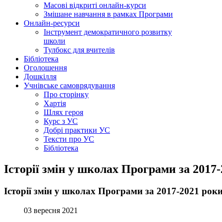
Масові відкриті онлайн-курси
Змішане навчання в рамках Програми
Онлайн-ресурси
Інструмент демократичного розвитку
школи
Тулбокс для вчителів
Бібліотека
Оголошення
Дошкілля
Учнівське самоврядування
Про сторінку
Хартія
Шлях героя
Курс з УС
Добрі практики УС
Тексти про УС
Бібліотека
Історії змін у школах Програми за 2017
Історії змін у школах Програми за 2017-2021 рок
03 вересня 2021