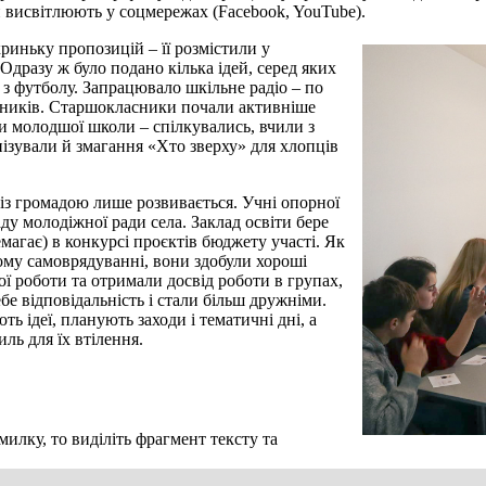
и висвітлюють у соцмережах (Facebook, YouTube).
риньку пропозицій – її розмістили у
Одразу ж було подано кілька ідей, серед яких
 з футболу. Запрацювало шкільне радіо – по
нників. Старшокласники почали активніше
и молодшої школи – спілкувались, вчили з
нізували й змагання «Хто зверху» для хлопців
із громадою лише розвивається. Учні опорної
у молодіжної ради села. Заклад освіти бере
емагає) в конкурсі проєктів бюджету участі. Як
ому самоврядуванні, вони здобули хороші
ї роботи та отримали досвід роботи в групах,
бе відповідальність і стали більш дружніми.
ть ідеї, планують заходи і тематичні дні, а
ль для їх втілення.
илку, то виділіть фрагмент тексту та