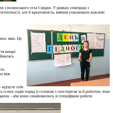
ли з волинського села Смідин. У рамках співпраці з
петентності, але й креативність, вміння ухвалювати важливі
них змін. Це
ття вищої
аймалась
єю,
во між
 відчути себе
 із них сидів поряд із головою і спостерігав за її роботою, інші
дання – аби вони ознайомились зі специфікою роботи