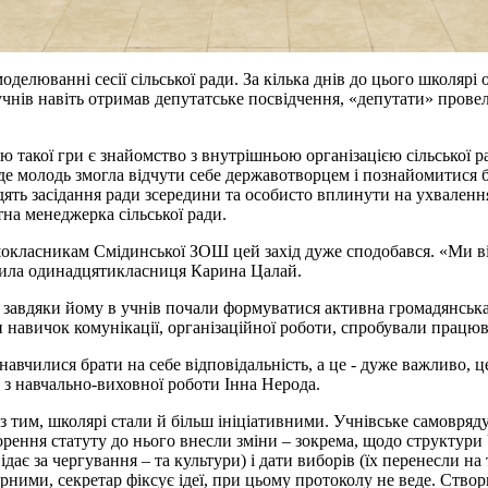
елюванні сесії сільської ради. За кілька днів до цього школярі о
учнів навіть отримав депутатське посвідчення, «депутати» провел
 такої гри є знайомство з внутрішньою організацією сільської р
 де молодь змогла відчути себе державотворцем і познайомитися 
ять засідання ради зсередини та особисто вплинути на ухвалення
на менеджерка сільської ради.
окласникам Смідинської ЗОШ цей захід дуже сподобався. «Ми від
чила одинадцятикласниця Карина Цалай.
завдяки йому в учнів почали формуватися активна громадянська 
 навичок комунікації, організаційної роботи, спробували працюв
навчилися брати на себе відповідальність, а це - дуже важливо, ц
 з навчально-виховної роботи Інна Нерода.
з тим, школярі стали й більш ініціативними. Учнівське самовряд
рення статуту до нього внесли зміни – зокрема, щодо структури 
ідає за чергування – та культури) і дати виборів (їх перенесли 
рними, секретар фіксує ідеї, при цьому протоколу не веде. Створ