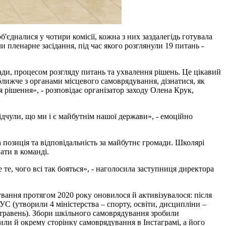
б'єдналися у чотири комісії, кожна з них заздалегідь готувала
и пленарне засідання, під час якого розглянули 19 питань -
ади, процесом розгляду питань та ухвалення рішень. Це цікавий
ближче з органами місцевого самоврядування, дізнатися, як
 рішення», - розповідає організатор заходу Олена Крук,
чули, що ми і є майбутнім нашої держави», - емоційно
позиція та відповідальність за майбутнє громади. Школярі
ати в команді.
е те, чого всі так бояться», - наголосила заступниця директора
ування протягом 2020 року оновилося й активізувалося: після
УС (утворили 4 міністерства – спорту, освіти, дисципліни –
на травень). Збори шкільного самоврядування зробили
или й окрему сторінку самоврядування в Інстаграмі, а його