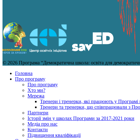
© 2026 Програма “Демократична школа: освіта для демократично
Головна
Про програму
Про програму
Хто ми?
Мережа
Тренери і тренерки, які працюють у Програмі 
Тренери та тренерки, що співпрацювали з Пр
Партнери
Історії змін у школах Програми за 2017-2021 роки
Медіа про нас
Контакти
Підвищення кваліфікації