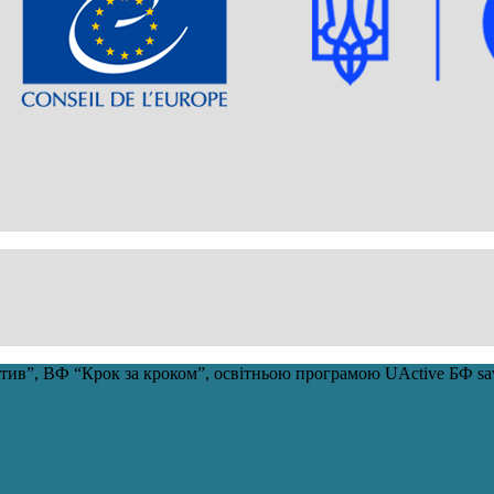
ціатив”, ВФ “Крок за кроком”, освітньою програмою UActive БФ 