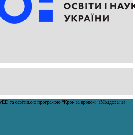
savED та освітньою програмою “Крок за кроком” (Молдова) за