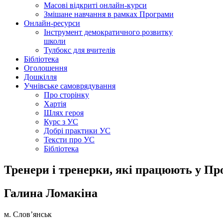
Масові відкриті онлайн-курси
Змішане навчання в рамках Програми
Онлайн-ресурси
Інструмент демократичного розвитку
школи
Тулбокс для вчителів
Бібліотека
Оголошення
Дошкілля
Учнівське самоврядування
Про сторінку
Хартія
Шлях героя
Курс з УС
Добрі практики УС
Тексти про УС
Бібліотека
Тренери і тренерки, які працюють у Про
Галина Ломакіна
м. Слов’янськ