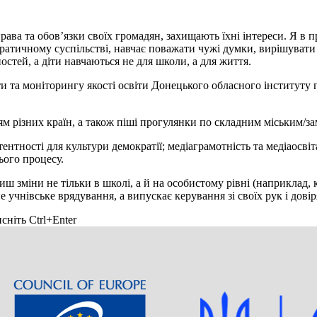
 права та обов’язки своїх громадян, захищають їхні інтереси. Я 
ократичному суспільстві, навчає поважати чужі думки, вирішуват
стей, а діти навчаються не для школи, а для життя.
 та моніторингу якості освіти Донецького обласного інституту п
м різних країн, а також піші прогулянки по складним міським/з
ності для культури демократії; медіаграмотність та медіаосвіта;
ього процесу.
ш зміни не тільки в школі, а й на особистому рівні (наприклад,
 учнівське врядування, а випускає керування зі своїх рук і дові
сніть Ctrl+Enter