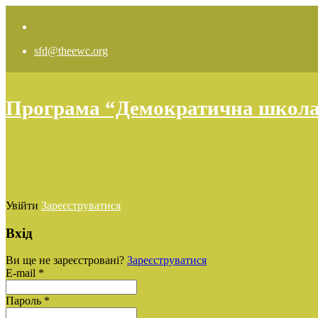
sfd@theewc.org
Програма “Демократична школа: 
Увійти
Зареєструватися
Вхід
Ви ще не зареєстровані?
Зареєструватися
E-mail *
Пароль *