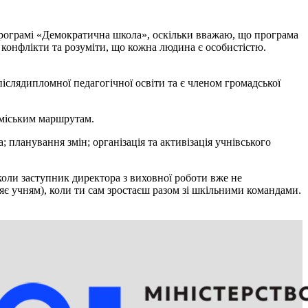
в програмі «Демократична школа», оскільки вважаю, що програма
и конфлікти та розуміти, що кожна людина є особистістю.
іслядипломної педагогічної освіти та є членом громадської
аміським маршрутам.
 планування змін; організація та активізація учнівського
 коли заступник директора з виховної роботи вже не
ряє учням), коли ти сам зростаєш разом зі шкільними командами.