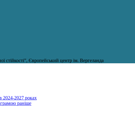
ї стійкості”, Європейський центр ім. Вергеланда
в 2024-2027 роках
ограмою раніше