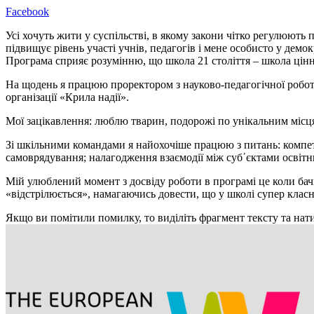
Facebook
Усі хочуть жити у суспільстві, в якому закони чітко регулюють
підвищує рівень участі учнів, педагогів і мене особисто у дем
Програма сприяє розумінню, що школа 21 століття – школа цінно
На щодень я працюю проректором з науково-педагогічної роботи
організації «Крила надії».
Мої зацікавлення: люблю тварин, подорожі по унікальним місця
Зі шкільними командами я найохочіше працюю з питань: компетент
самоврядування; налагодження взаємодії між суб᾿єктами освітн
Мій улюблений момент з досвіду роботи в програмі це коли бачи
«відстрілюється», намагаючись довести, що у школі супер класне
Якщо ви помітили помилку, то виділіть фрагмент тексту та нати