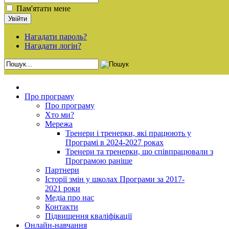
Пам'ятати мене
Нагадати пароль?
Нагадати логін?
Про програму
Про програму
Хто ми?
Мережа
Тренери і тренерки, які працюють у
Програмі в 2024-2027 роках
Тренери та тренерки, що співпрацювали з
Програмою раніше
Партнери
Історії змін у школах Програми за 2017-
2021 роки
Медіа про нас
Контакти
Підвищення кваліфікації
Онлайн-навчання