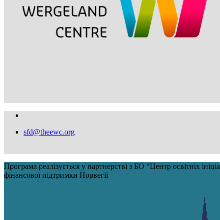
sfd@theewc.org
Програма реалізується у партнерстві з БО “Центр освітніх іні
фінансової підтримки Норвегії