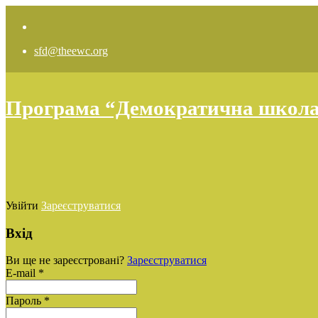
sfd@theewc.org
Програма “Демократична школа: 
Увійти
Зареєструватися
Вхід
Ви ще не зареєстровані?
Зареєструватися
E-mail *
Пароль *