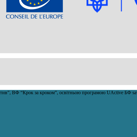
ціатив”, ВФ “Крок за кроком”, освітньою програмою UActive БФ 