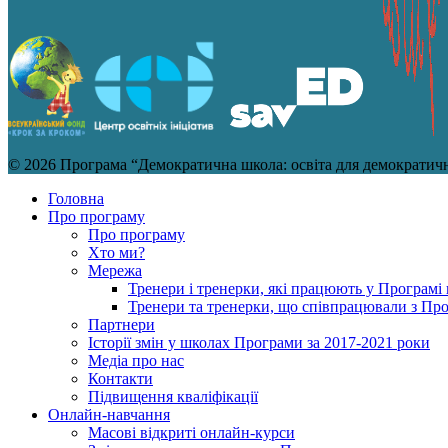
© 2026 Програма “Демократична школа: освіта для демократично
Головна
Про програму
Про програму
Хто ми?
Мережа
Тренери і тренерки, які працюють у Програмі 
Тренери та тренерки, що співпрацювали з Пр
Партнери
Історії змін у школах Програми за 2017-2021 роки
Медіа про нас
Контакти
Підвищення кваліфікації
Онлайн-навчання
Масові відкриті онлайн-курси