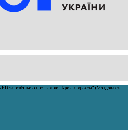
savED та освітньою програмою “Крок за кроком” (Молдова) за