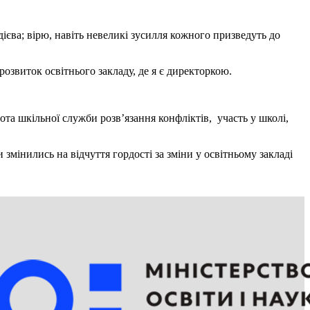
єва; вірю, навіть невеликі зусилля кожного призведуть до
озвиток освітнього закладу, де я є директоркою.
та шкільної служби розв’язання конфліктів, участь у школі,
змінились на відчуття гордості за зміни у освітньому закладі