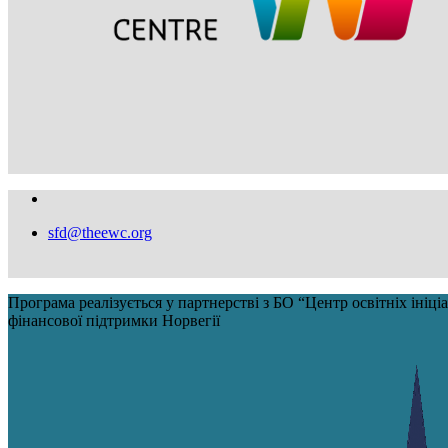
sfd@theewc.org
Програма реалізується у партнерстві з БО “Центр освітніх іні
фінансової підтримки Норвегії