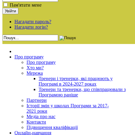
Пам'ятати мене
Нагадати пароль?
Нагадати логін?
Про програму
Про програму
Хто ми?
Мережа
Тренери і тренерки, які працюють у
Програмі в 2024-2027 роках
Тренери та тренерки, що співпрацювали з
Програмою раніше
Партнери
Історії змін у школах Програми за 2017-
2021 роки
Медіа про нас
Контакти
Підвищення кваліфікації
Онлайн-навчання