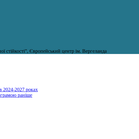
ї стійкості”, Європейський центр ім. Вергеланда
в 2024-2027 роках
ограмою раніше