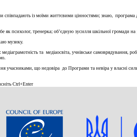
 співпадають із моїми життєвими цінностями; знаю, програма ді
е як психолог, тренерка; об’єдную зусилля шкільної громади на р
хаю музику.
діаграмотність та медіаосвіта, учнівське самоврядування, робо
ою.
я учасниками, що недовіра до Програми та невіра у власні сили 
сніть Ctrl+Enter