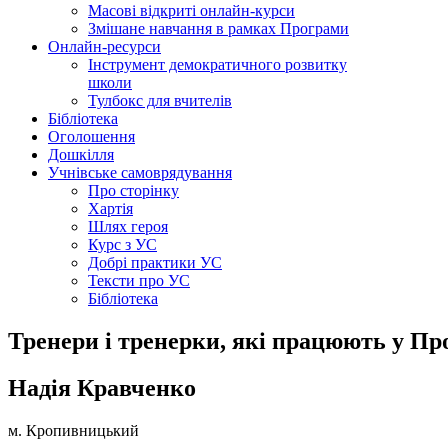
Масові відкриті онлайн-курси
Змішане навчання в рамках Програми
Онлайн-ресурси
Інструмент демократичного розвитку
школи
Тулбокс для вчителів
Бібліотека
Оголошення
Дошкілля
Учнівське самоврядування
Про сторінку
Хартія
Шлях героя
Курс з УС
Добрі практики УС
Тексти про УС
Бібліотека
Тренери і тренерки, які працюють у Про
Надія Кравченко
м. Кропивницький