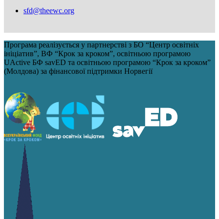
sfd@theewc.org
Програма реалізується у партнерстві з БО “Центр освітніх
ініціатив”, ВФ “Крок за кроком”, освітньою програмою
UActive БФ savED та освітньою програмою “Крок за кроком”
(Молдова) за фінансової підтримки Норвегії