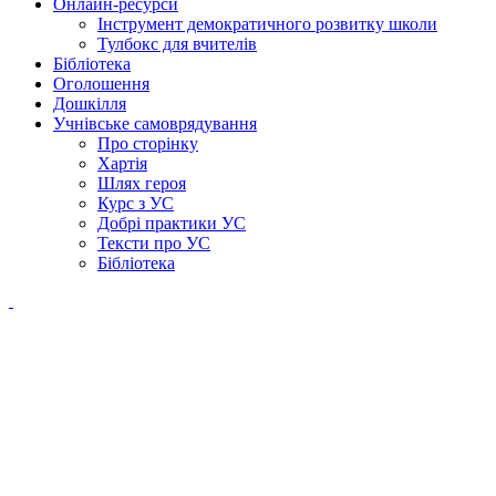
Онлайн-ресурси
Інструмент демократичного розвитку школи
Тулбокс для вчителів
Бібліотека
Оголошення
Дошкілля
Учнівське самоврядування
Про сторінку
Хартія
Шлях героя
Курс з УС
Добрі практики УС
Тексти про УС
Бібліотека