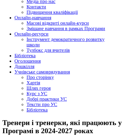
Медіа про нас
Контакти
Підвищення кваліфікації
Онлайн-навчання
Масові відкриті онлайн-курси
Змішане навчання в рамках Програми
Онлайн-ресурси
Інструмент демократичного розвитку
школи
Тулбокс для вчителів
Бібліотека
Оголошення
Дошкілля
Учнівське самоврядування
Про сторінку
Хартія
Шлях героя
Курс з УС
Добрі практики УС
Тексти про УС
Бібліотека
Тренери і тренерки, які працюють у
Програмі в 2024-2027 роках