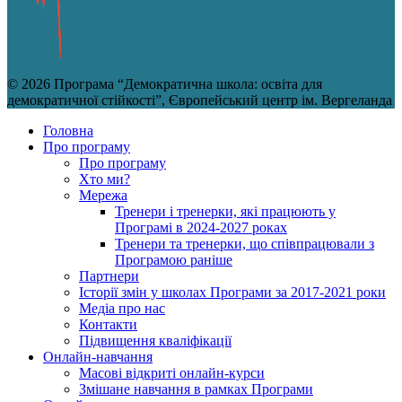
© 2026 Програма “Демократична школа: освіта для
демократичної стійкості”, Європейський центр ім. Вергеланда
Головна
Про програму
Про програму
Хто ми?
Мережа
Тренери і тренерки, які працюють у
Програмі в 2024-2027 роках
Тренери та тренерки, що співпрацювали з
Програмою раніше
Партнери
Історії змін у школах Програми за 2017-2021 роки
Медіа про нас
Контакти
Підвищення кваліфікації
Онлайн-навчання
Масові відкриті онлайн-курси
Змішане навчання в рамках Програми