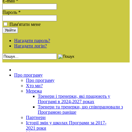
E-mail *
Пароль *
Пам'ятати мене
Нагадати пароль?
Нагадати логін?
Про програму
Про програму
Хто ми?
Мережа
Тренери і тренерки, які працюють у
Програмі в 2024-2027 роках
Тренери та тренерки, що співпрацювали з
Програмою раніше
Партнери
Історії змін у школах Програми за 2017-
2021 роки