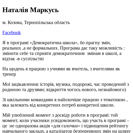
Наталія Маркусь
м. Козова, Тернопільська область
Facebook
Я в програмі «Демократична школа», бо прагну змін,
реальних ,а не формальних. Програма дає таку можливість :
змінити себе та сприяти демократичним змінам в школі, а
відтак -в суспільстві
На щодень я працюю з учнями як вчитель, з вчителями як
тренер
Мої зацікавлення: історія, музика, подорожі, час проведений з
родиною та друзями; відкриття чогось нового, незнайомого)
Зі шкільними командами я найохочіше працюю з тематикою ,
яка залежить від конкретних потреб конкретної школи.
Мій улюблений момент з досвіду роботи в програмі: той
момент, коли учасники усвідомлюють, що участь в програмі –
це не одноразова акція «для галочки» і підвищення рейтингу
навчального закладу, а каталізатор безперервних змін на шляху