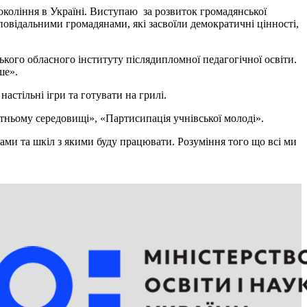
коління в Україні. Виступаю за розвиток громадянської
повідальними громадянами, які засвоїли демократичні цінності,
кого обласного інституту післядипломної педагогічної освіти.
ьше».
астільні ігри та готувати на грилі.
тньому середовищі», «Партисипація учнівської молоді».
рами та шкіл з якими буду працювати. Розуміння того що всі ми