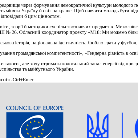
ередовище через формування демократичної культури молодого по
уть міняти Україну й світ на краще. Щоб навчити молодь бути від
 відповідали б цим цінностям.
ти, теорії й методики суспільствознавчих предметів Миколаївсь
МЗОШ № 26. Обласний координатор проекту «М18: Ми можемо біл
ькова історія, національна ідентичність. Люблю грати у футбол, н
ання громадянської компетентності», «Гендерна рівність в осві
 такого , але хочу отримати колосальний запал енергії від прог
спільства та майбутнього України.
сніть Ctrl+Enter