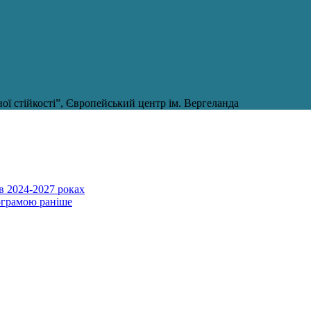
ї стійкості”, Європейський центр ім. Вергеланда
в 2024-2027 роках
ограмою раніше