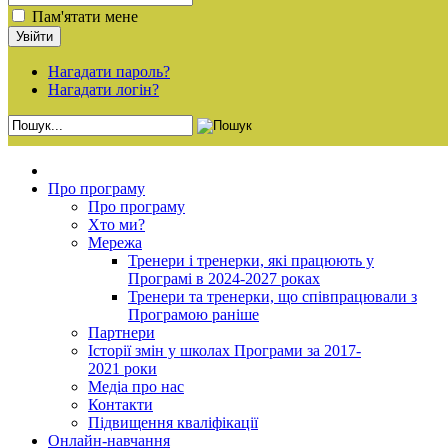
Пам'ятати мене
Нагадати пароль?
Нагадати логін?
Про програму
Про програму
Хто ми?
Мережа
Тренери і тренерки, які працюють у
Програмі в 2024-2027 роках
Тренери та тренерки, що співпрацювали з
Програмою раніше
Партнери
Історії змін у школах Програми за 2017-
2021 роки
Медіа про нас
Контакти
Підвищення кваліфікації
Онлайн-навчання