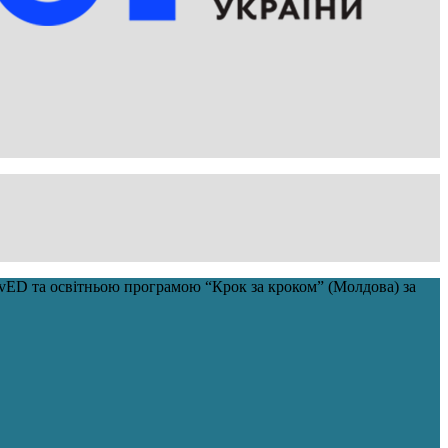
savED та освітньою програмою “Крок за кроком” (Молдова) за