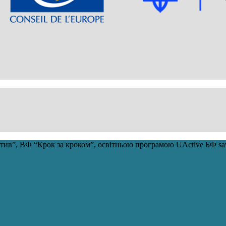
ціатив”, ВФ “Крок за кроком”, освітньою програмою UActive БФ 