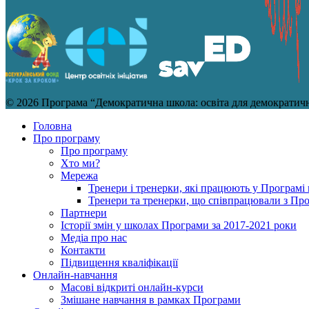
© 2026 Програма “Демократична школа: освіта для демократично
Головна
Про програму
Про програму
Хто ми?
Мережа
Тренери і тренерки, які працюють у Програмі 
Тренери та тренерки, що співпрацювали з Пр
Партнери
Історії змін у школах Програми за 2017-2021 роки
Медіа про нас
Контакти
Підвищення кваліфікації
Онлайн-навчання
Масові відкриті онлайн-курси
Змішане навчання в рамках Програми