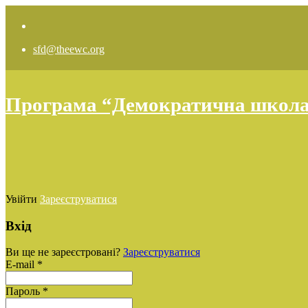
sfd@theewc.org
Програма “Демократична школа: 
Увійти
Зареєструватися
Вхід
Ви ще не зареєстровані?
Зареєструватися
E-mail *
Пароль *