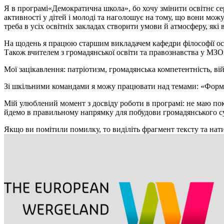
Я в програмі«Демократична школа», бо хочу змінити освітнє с
активності у дітей і молоді та наголошує на тому, що вони мож
треба в усіх освітніх закладах створити умови й атмосферу, які
На щодень я працюю старшим викладачем кафедри філософії осві
Також вчителем з громадянської освіти та правознавства у 
Мої зацікавлення: патріотизм, громадянська компетентність, війс
Зі шкільними командами я можу працювати над темами: «Формув
Мій улюблений момент з досвіду роботи в програмі: не маю поки
йдемо в правильному напрямку для побудови громадянського су
Якщо ви помітили помилку, то виділіть фрагмент тексту та нати