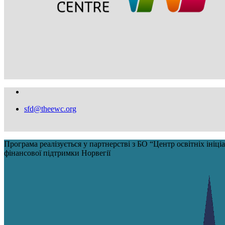
sfd@theewc.org
Програма реалізується у партнерстві з БО “Центр освітніх іні
фінансової підтримки Норвегії