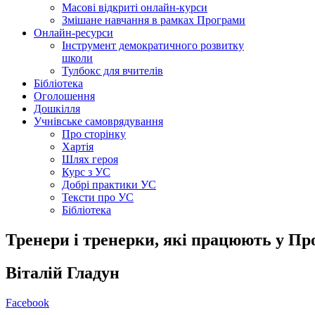
Масові відкриті онлайн-курси
Змішане навчання в рамках Програми
Онлайн-ресурси
Інструмент демократичного розвитку
школи
Тулбокс для вчителів
Бібліотека
Оголошення
Дошкілля
Учнівське самоврядування
Про сторінку
Хартія
Шлях героя
Курс з УС
Добрі практики УС
Тексти про УС
Бібліотека
Тренери і тренерки, які працюють у Про
Віталій Гладун
Facebook