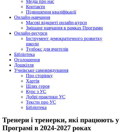
Медіа про нас
Контакти
Підвищення кваліфікації
Онлайн-навчання
Масові відкриті онлайн-курси
Змішане навчання в рамках Програми
Онлайн-ресурси
Інструмент демократичного розвитку
школи
Тулбокс для вчителів
Бібліотека
Оголошення
Дошкілля
Учнівське самоврядування
Про сторінку
Хартія
Шлях героя
Курс з УС
Добрі практики УС
Тексти про УС
Бібліотека
Тренери і тренерки, які працюють у
Програмі в 2024-2027 роках