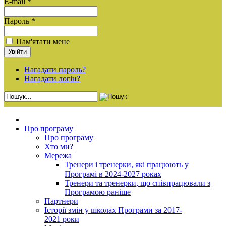
E-mail *
Пароль *
Пам'ятати мене
Нагадати пароль?
Нагадати логін?
Про програму
Про програму
Хто ми?
Мережа
Тренери і тренерки, які працюють у
Програмі в 2024-2027 роках
Тренери та тренерки, що співпрацювали з
Програмою раніше
Партнери
Історії змін у школах Програми за 2017-
2021 роки