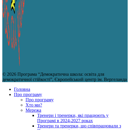
© 2026 Програма “Демократична школа: освіта для
демократичної стійкості”, Європейський центр ім. Вергеланда
Головна
Про програму
Про програму
Хто ми?
Мережа
Тренери і тренерки, які працюють у
Програмі в 2024-2027 роках
Тренери та тренерки, що співпрацювали з