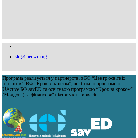
sfd@theewc.org
Програма реалізується у партнерстві з БО “Центр освітніх
ініціатив”, ВФ “Крок за кроком”, освітньою програмою
UActive БФ savED та освітньою програмою “Крок за кроком”
(Молдова) за фінансової підтримки Норвегії