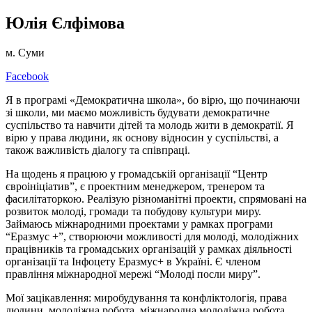
Юлія Єлфімова
м. Суми
Facebook
Я в програмі «Демократична школа», бо вірю, що починаючи
зі школи, ми маємо можливість будувати демократичне
суспільство та навчити дітей та молодь жити в демократії. Я
вірю у права людини, як основу відносин у суспільстві, а
також важливість діалогу та співпраці.
На щодень я працюю у громадській організації “Центр
євроініціатив”, є проектним менеджером, тренером та
фасилітаторкою. Реалізую різноманітні проекти, спрямовані на
розвиток молоді, громади та побудову культури миру.
Займаюсь міжнародними проектами у рамках програми
“Еразмус +”, створюючи можливості для молоді, молодіжних
працівників та громадських організацій у рамках діяльності
організації та Інфоцету Еразмус+ в Україні. Є членом
правління міжнародної мережі “Молоді посли миру”.
Мої зацікавлення: миробудування та конфліктологія, права
людини, молодіжна робота, міжнародна молодіжна робота,