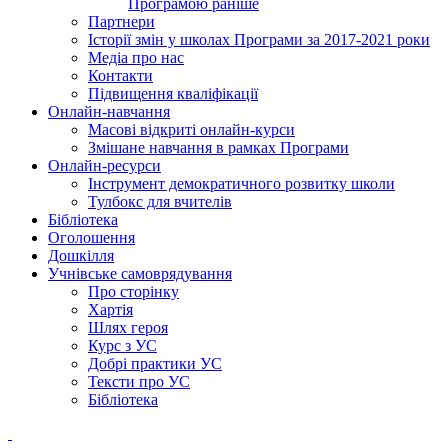
Програмою раніше
Партнери
Історії змін у школах Програми за 2017-2021 роки
Медіа про нас
Контакти
Підвищення кваліфікації
Онлайн-навчання
Масові відкриті онлайн-курси
Змішане навчання в рамках Програми
Онлайн-ресурси
Інструмент демократичного розвитку школи
Тулбокс для вчителів
Бібліотека
Оголошення
Дошкілля
Учнівське самоврядування
Про сторінку
Хартія
Шлях героя
Курс з УС
Добрі практики УС
Тексти про УС
Бібліотека