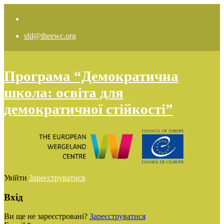
sfd@theewc.org
Програма “Демократична
школа: освіта для
демократичної стійкості”
Увійти
Зареєструватися
Вхід
Ви ще не зареєстровані?
Зареєструватися