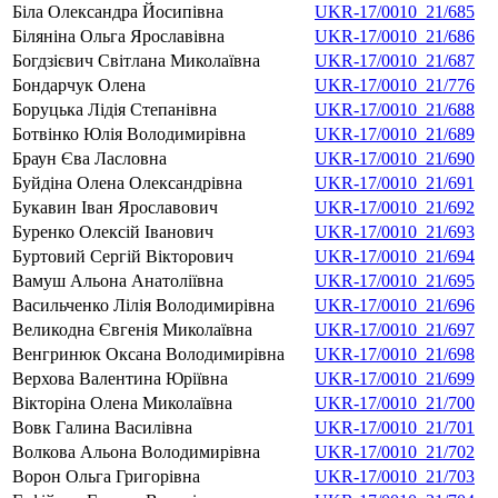
Біла Олександра Йосипівна
UKR-17/0010_21/685
Біляніна Ольга Ярославівна
UKR-17/0010_21/686
Богдзієвич Світлана Миколаївна
UKR-17/0010_21/687
Бондарчук Олена
UKR-17/0010_21/776
Боруцька Лідія Степанівна
UKR-17/0010_21/688
Ботвінко Юлія Володимирівна
UKR-17/0010_21/689
Браун Єва Ласловна
UKR-17/0010_21/690
Буйдіна Олена Олександрівна
UKR-17/0010_21/691
Букавин Іван Ярославович
UKR-17/0010_21/692
Буренко Олексій Іванович
UKR-17/0010_21/693
Буртовий Сергій Вікторович
UKR-17/0010_21/694
Вамуш Альона Анатоліївна
UKR-17/0010_21/695
Васильченко Лілія Володимирівна
UKR-17/0010_21/696
Великодна Євгенія Миколаївна
UKR-17/0010_21/697
Венгринюк Оксана Володимирівна
UKR-17/0010_21/698
Верхова Валентина Юріївна
UKR-17/0010_21/699
Вікторіна Олена Миколаївна
UKR-17/0010_21/700
Вовк Галина Василівна
UKR-17/0010_21/701
Волкова Альона Володимирівна
UKR-17/0010_21/702
Ворон Ольга Григорівна
UKR-17/0010_21/703