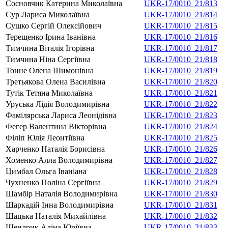
Сосновчик Катерина Миколаївна
UKR-17/0010_21/813
Сур Лариса Миколаївна
UKR-17/0010_21/814
Сушко Сергій Олексійович
UKR-17/0010_21/815
Терещенко Ірина Іванівна
UKR-17/0010_21/816
Тимчина Віталія Ігорівна
UKR-17/0010_21/817
Тимчина Ніна Сергіївна
UKR-17/0010_21/818
Тонне Олена Шимонівна
UKR-17/0010_21/819
Третьякова Олена Василівна
UKR-17/0010_21/820
Тутік Тетяна Миколаївна
UKR-17/0010_21/821
Уруська Лідія Володимирівна
UKR-17/0010_21/822
Фамілярська Лариса Леонідівна
UKR-17/0010_21/823
Фегер Валентина Вікторівна
UKR-17/0010_21/824
Філіп Юлія Леонтіївна
UKR-17/0010_21/825
Харченко Наталія Борисівна
UKR-17/0010_21/826
Хоменко Алла Володимирівна
UKR-17/0010_21/827
Цимбал Ольга Іваніана
UKR-17/0010_21/828
Чухненко Поліна Сергіївна
UKR-17/0010_21/829
Шамбір Наталія Володимирівна
UKR-17/0010_21/830
Шаркадій Інна Володимирівна
UKR-17/0010_21/831
Шацька Наталія Михайлівна
UKR-17/0010_21/832
Шендрик Аліна Юріївна
UKR-17/0010_21/833