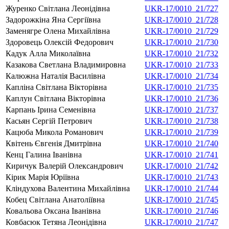
Журенко Світлана Леонідівна
UKR-17/0010_21/727
Задорожкіна Яна Сергіївна
UKR-17/0010_21/728
Заменягре Олена Михайлівна
UKR-17/0010_21/729
Здоровець Олексій Федорович
UKR-17/0010_21/730
Кадук Алла Миколаївна
UKR-17/0010_21/732
Казакова Светлана Владимировна
UKR-17/0010_21/733
Калюжна Наталія Василівна
UKR-17/0010_21/734
Капліна Світлана Вікторівна
UKR-17/0010_21/735
Каплун Світлана Вікторівна
UKR-17/0010_21/736
Карпань Ірина Семенівна
UKR-17/0010_21/737
Касьян Сергій Петрович
UKR-17/0010_21/738
Кацюба Микола Романович
UKR-17/0010_21/739
Квітень Євгенія Дмитрівна
UKR-17/0010_21/740
Кенц Галина Іванівна
UKR-17/0010_21/741
Киричук Валерій Олександрович
UKR-17/0010_21/742
Кірик Марія Юріївна
UKR-17/0010_21/743
Кліндухова Валентина Михайлівна
UKR-17/0010_21/744
Кобец Світлана Анатоліївна
UKR-17/0010_21/745
Ковальова Оксана Іванівна
UKR-17/0010_21/746
Ковбасюк Тетяна Леонідівна
UKR-17/0010_21/747