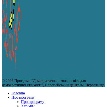
© 2026 Програма “Демократична школа: освіта для
демократичної стійкості”, Європейський центр ім. Вергеланда
Головна
Про програму
Про програму
Хто ми?