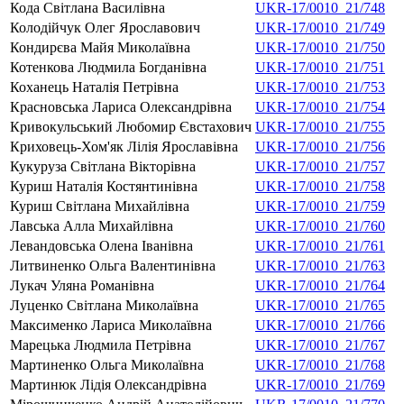
Кода Свiтлана Василiвна
UKR-17/0010_21/748
Колодійчук Олег Ярославович
UKR-17/0010_21/749
Кондирєва Майя Миколаївна
UKR-17/0010_21/750
Котенкова Людмила Богданівна
UKR-17/0010_21/751
Коханець Наталія Петрівна
UKR-17/0010_21/753
Красновська Лариса Олександрівна
UKR-17/0010_21/754
Кривокульський Любомир Євстахович
UKR-17/0010_21/755
Криховець-Хом'як Лілія Ярославівна
UKR-17/0010_21/756
Кукуруза Світлана Вікторівна
UKR-17/0010_21/757
Куриш Наталія Костянтинівна
UKR-17/0010_21/758
Куриш Світлана Михайлівна
UKR-17/0010_21/759
Лавська Алла Михайлiвна
UKR-17/0010_21/760
Левандовська Олена Іванівна
UKR-17/0010_21/761
Литвиненко Ольга Валентинівна
UKR-17/0010_21/763
Лукач Уляна Романівна
UKR-17/0010_21/764
Луценко Світлана Миколаївна
UKR-17/0010_21/765
Максименко Лариса Миколаївна
UKR-17/0010_21/766
Марецька Людмила Петрівна
UKR-17/0010_21/767
Мартиненко Ольга Миколаївна
UKR-17/0010_21/768
Мартинюк Лідія Олександрівна
UKR-17/0010_21/769