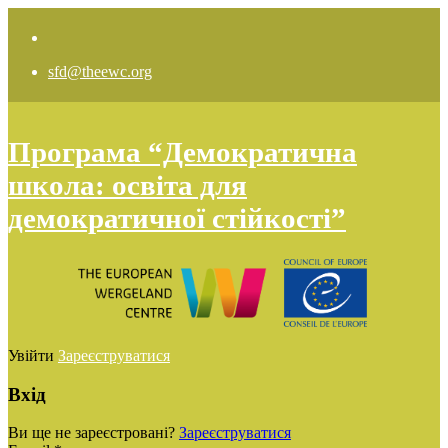
sfd@theewc.org
Програма “Демократична
школа: освіта для
демократичної стійкості”
Увійти
Зареєструватися
Вхід
Ви ще не зареєстровані?
Зареєструватися