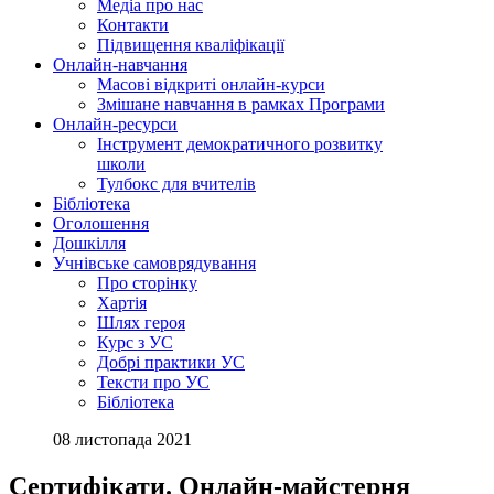
Медіа про нас
Контакти
Підвищення кваліфікації
Онлайн-навчання
Масові відкриті онлайн-курси
Змішане навчання в рамках Програми
Онлайн-ресурси
Інструмент демократичного розвитку
школи
Тулбокс для вчителів
Бібліотека
Оголошення
Дошкілля
Учнівське самоврядування
Про сторінку
Хартія
Шлях героя
Курс з УС
Добрі практики УС
Тексти про УС
Бібліотека
08 листопада 2021
Сертифікати. Онлайн-майстерня