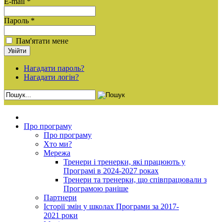
E-mail *
Пароль *
Пам'ятати мене
Нагадати пароль?
Нагадати логін?
Про програму
Про програму
Хто ми?
Мережа
Тренери і тренерки, які працюють у
Програмі в 2024-2027 роках
Тренери та тренерки, що співпрацювали з
Програмою раніше
Партнери
Історії змін у школах Програми за 2017-
2021 роки