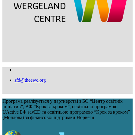
sfd@theewc.org
Програма реалізується у партнерстві з БО “Центр освітніх
ініціатив”, ВФ “Крок за кроком”, освітньою програмою
UActive БФ savED та освітньою програмою “Крок за кроком”
(Молдова) за фінансової підтримки Норвегії