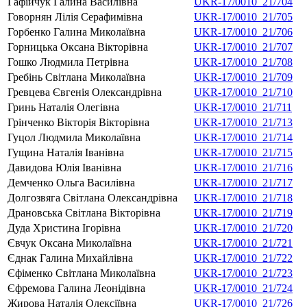
Гафійчук Галина Василівна
UKR-17/0010_21/704
Говорнян Лілія Серафимівна
UKR-17/0010_21/705
Горбенко Галина Миколаївна
UKR-17/0010_21/706
Горницька Оксана Вікторівна
UKR-17/0010_21/707
Гошко Людмила Петрівна
UKR-17/0010_21/708
Гребінь Світлана Миколаївна
UKR-17/0010_21/709
Гревцева Євгенія Олександрівна
UKR-17/0010_21/710
Гринь Наталія Олегівна
UKR-17/0010_21/711
Грінченко Вікторія Вікторівна
UKR-17/0010_21/713
Гуцол Людмила Миколаївна
UKR-17/0010_21/714
Гущина Наталія Іванівна
UKR-17/0010_21/715
Давидова Юлія Іванівна
UKR-17/0010_21/716
Демченко Ольга Василівна
UKR-17/0010_21/717
Долгозвяга Світлана Олександрівна
UKR-17/0010_21/718
Драновська Світлана Вікторівна
UKR-17/0010_21/719
Дуда Христина Ігорівна
UKR-17/0010_21/720
Євчук Оксана Миколаївна
UKR-17/0010_21/721
Єднак Галина Михайлівна
UKR-17/0010_21/722
Єфіменко Світлана Миколаївна
UKR-17/0010_21/723
Єфремова Галина Леонідівна
UKR-17/0010_21/724
Жирова Наталія Олексіївна
UKR-17/0010_21/726