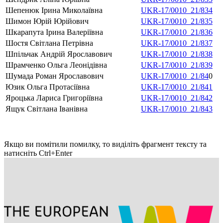
Шепенюк Ірина Миколаївна
UKR-17/0010_21/834
Шимон Юрій Юрійович
UKR-17/0010_21/835
Шкарапута Ірина Валеріївна
UKR-17/0010_21/836
Шостя Світлана Петрівна
UKR-17/0010_21/837
Шпільчак Андрій Ярославович
UKR-17/0010_21/838
Шрамченко Ольга Леонідівна
UKR-17/0010_21/839
Шумада Роман Ярославович
UKR-17/0010_21/84
0
Юзик Ольга Протасіївна
UKR-17/0010_21/841
Яроцька Лариса Григоріївна
UKR-17/0010_21/842
Ящук Світлана Іванівна
UKR-17/0010_21/843
Якщо ви помітили помилку, то виділіть фрагмент тексту та
натисніть Ctrl+Enter