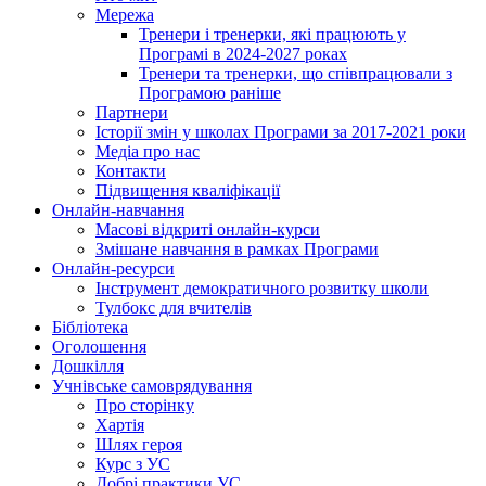
Мережа
Тренери і тренерки, які працюють у
Програмі в 2024-2027 роках
Тренери та тренерки, що співпрацювали з
Програмою раніше
Партнери
Історії змін у школах Програми за 2017-2021 роки
Медіа про нас
Контакти
Підвищення кваліфікації
Онлайн-навчання
Масові відкриті онлайн-курси
Змішане навчання в рамках Програми
Онлайн-ресурси
Інструмент демократичного розвитку школи
Тулбокс для вчителів
Бібліотека
Оголошення
Дошкілля
Учнівське самоврядування
Про сторінку
Хартія
Шлях героя
Курс з УС
Добрі практики УС