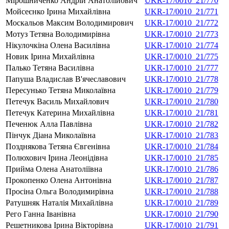
Мірошниченко Андрій Анатолійович
UKR-17/0010_21/770
Мойсеєнко Ірина Михайлівна
UKR-17/0010_21/771
Москальов Максим Володимирович
UKR-17/0010_21/772
Мотуз Тетяна Володимирівна
UKR-17/0010_21/773
Нікулочкіна Олена Василівна
UKR-17/0010_21/774
Новик Ірина Михайлівна
UKR-17/0010_21/775
Палько Тетяна Василівна
UKR-17/0010_21/777
Папуша Владислав В'ячеславович
UKR-17/0010_21/778
Пересунько Тетяна Миколаївна
UKR-17/0010_21/779
Петечук Василь Михайлович
UKR-17/0010_21/780
Петечук Катерина Михайлівна
UKR-17/0010_21/781
Печенюк Алла Павлівна
UKR-17/0010_21/782
Пінчук Діана Миколаївна
UKR-17/0010_21/783
Позднякова Тетяна Євгенівна
UKR-17/0010_21/784
Полюхович Ірина Леонідівна
UKR-17/0010_21/785
Прийма Олена Анатоліївна
UKR-17/0010_21/786
Прокопенко Олена Антонівна
UKR-17/0010_21/787
Просіна Ольга Володимирівна
UKR-17/0010_21/788
Ратушняк Наталія Михайлівна
UKR-17/0010_21/789
Рего Ганна Іванівна
UKR-17/0010_21/790
Решетникова Ірина Вікторівна
UKR-17/0010_21/791