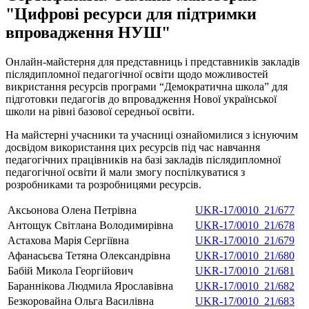
"Цифрові ресурси для підтримки
впровадження НУШ"
Онлайн-майстерня для представниць і представників закладів
післядипломної педагогічної освіти щодо можливостей
викристання ресурсів програми “Демократична школа” для
підготовки педагогів до впровадження Нової української
школи на рівні базової середньої освіти.
На майстерні учасники та учасниці ознайомилися з існуючим
досвідом використання цих ресурсів під час навчання
педагогічних працівників на базі закладів післядипломної
педагогічної освіти й мали змогу поспілкуватися з
розробниками та розробницями ресурсів.
Аксьонова Олена Петрівна
UKR-17/0010_21/677
Антощук Світлана Володимирівна
UKR-17/0010_21/678
Астахова Марія Сергіївна
UKR-17/0010_21/679
Афанасьєва Тетяна Олександрівна
UKR-17/0010_21/680
Бабій Микола Георгійович
UKR-17/0010_21/681
Бараннікова Людмила Ярославівна
UKR-17/0010_21/682
Безкоровайна Ольга Василівна
UKR-17/0010_21/683