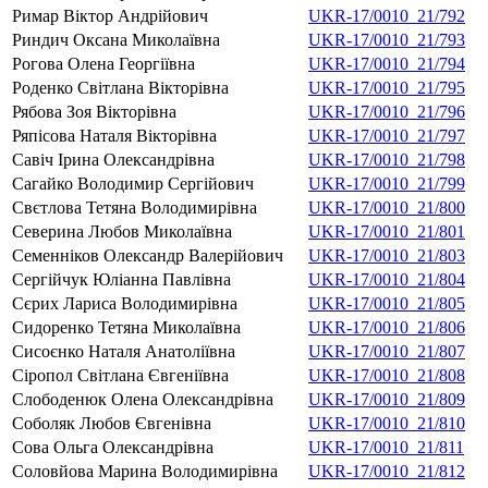
Римар Віктор Андрійович
UKR-17/0010_21/792
Риндич Оксана Миколаївна
UKR-17/0010_21/793
Рогова Олена Георгіївна
UKR-17/0010_21/794
Роденко Світлана Вікторівна
UKR-17/0010_21/795
Рябова Зоя Вікторівна
UKR-17/0010_21/796
Ряпісова Наталя Вікторівна
UKR-17/0010_21/797
Савіч Ірина Олександрівна
UKR-17/0010_21/798
Сагайко Володимир Сергійович
UKR-17/0010_21/799
Свєтлова Тетяна Володимирівна
UKR-17/0010_21/800
Северина Любов Миколаївна
UKR-17/0010_21/801
Семенніков Олександр Валерійович
UKR-17/0010_21/803
Сергійчук Юліанна Павлівна
UKR-17/0010_21/804
Сєрих Лариса Володимирівна
UKR-17/0010_21/805
Сидоренко Тетяна Миколаївна
UKR-17/0010_21/806
Сисоєнко Наталя Анатоліївна
UKR-17/0010_21/807
Сіропол Світлана Євгеніївна
UKR-17/0010_21/808
Слободенюк Олена Олександрівна
UKR-17/0010_21/809
Соболяк Любов Євгенівна
UKR-17/0010_21/810
Сова Ольга Олександрівна
UKR-17/0010_21/811
Соловйова Марина Володимирівна
UKR-17/0010_21/812