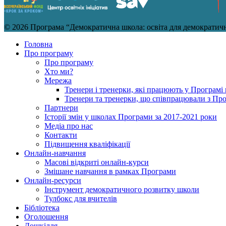
© 2026 Програма “Демократична школа: освіта для демократично
Головна
Про програму
Про програму
Хто ми?
Мережа
Тренери і тренерки, які працюють у Програмі 
Тренери та тренерки, що співпрацювали з Пр
Партнери
Історії змін у школах Програми за 2017-2021 роки
Медіа про нас
Контакти
Підвищення кваліфікації
Онлайн-навчання
Масові відкриті онлайн-курси
Змішане навчання в рамках Програми
Онлайн-ресурси
Інструмент демократичного розвитку школи
Тулбокс для вчителів
Бібліотека
Оголошення
Дошкілля