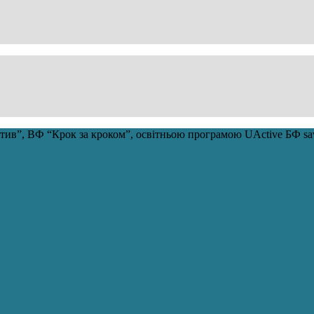
ціатив”, ВФ “Крок за кроком”, освітньою програмою UActive БФ 