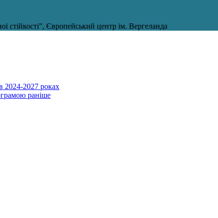
ї стійкості”, Європейський центр ім. Вергеланда
в 2024-2027 роках
ограмою раніше