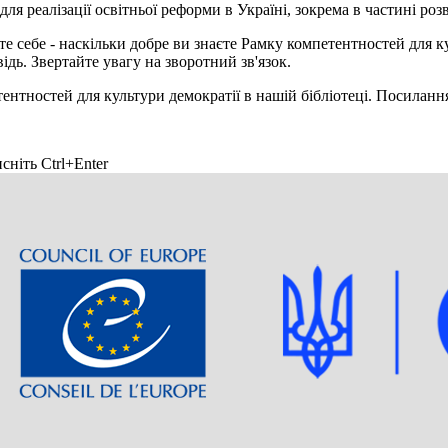
для реалізації освітньої реформи в Україні, зокрема в частині ро
е себе - наскільки добре ви знаєте Рамку компетентностей для ку
дь. Звертайте увагу на зворотний зв'язок.
нтностей для культури демократії в нашій бібліотеці. Посилання 
сніть Ctrl+Enter