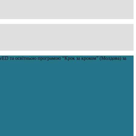
savED та освітньою програмою “Крок за кроком” (Молдова) за