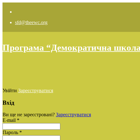
sfd@theewc.org
Програма “Демократична школа: 
Увійти
Зареєструватися
Вхід
Ви ще не зареєстровані?
Зареєструватися
E-mail *
Пароль *