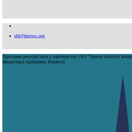
sfd@theewc.org
Програма реалізується у партнерстві з БО “Центр освітніх іні
фінансової підтримки Норвегії