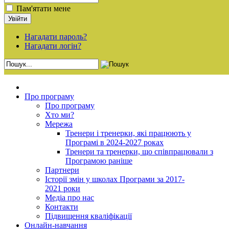
Пам'ятати мене
Нагадати пароль?
Нагадати логін?
Про програму
Про програму
Хто ми?
Мережа
Тренери і тренерки, які працюють у
Програмі в 2024-2027 роках
Тренери та тренерки, що співпрацювали з
Програмою раніше
Партнери
Історії змін у школах Програми за 2017-
2021 роки
Медіа про нас
Контакти
Підвищення кваліфікації
Онлайн-навчання