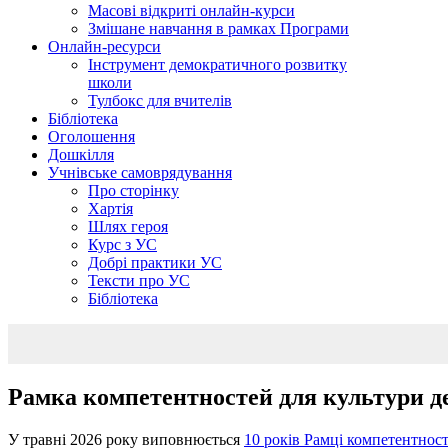
Масові відкриті онлайн-курси
Змішане навчання в рамках Програми
Онлайн-ресурси
Інструмент демократичного розвитку
школи
Тулбокс для вчителів
Бібліотека
Оголошення
Дошкілля
Учнівське самоврядування
Про сторінку
Хартія
Шлях героя
Курс з УС
Добрі практики УС
Тексти про УС
Бібліотека
Рамка компетентностей для культури д
У травні 2026 року виповнюється
10 років Рамці компетентнос