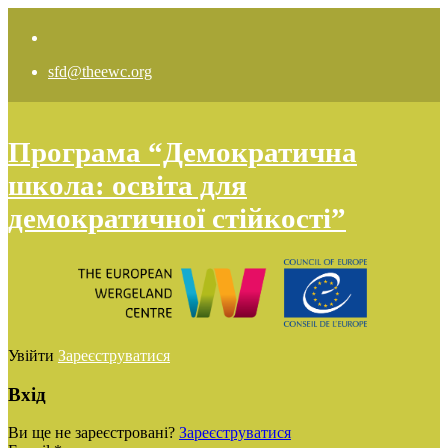
sfd@theewc.org
Програма “Демократична
школа: освіта для
демократичної стійкості”
Увійти
Зареєструватися
Вхід
Ви ще не зареєстровані?
Зареєструватися