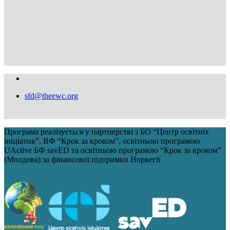
sfd@theewc.org
Програма реалізується у партнерстві з БО “Центр освітніх
ініціатив”, ВФ “Крок за кроком”, освітньою програмою
UActive БФ savED та освітньою програмою “Крок за кроком”
(Молдова) за фінансової підтримки Норвегії