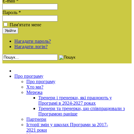
E-mail *
Пароль *
Пам'ятати мене
Нагадати пароль?
Нагадати логін?
Про програму
Про програму
Хто ми?
Мережа
Тренери і тренерки, які працюють у
Програмі в 2024-2027 роках
Тренери та тренерки, що співпрацювали з
Програмою раніше
Партнери
Історії змін у школах Програми за 2017-
2021 роки