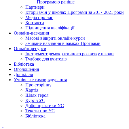
Програмою раніше
Партнери
Історії змін у школах Програми за 2017-2021 роки
Медіа про нас
Контакти
Підвищення кваліфікації
Онлайн-навчання
Масові відкриті онлайн-курси
Змішане навчання в рамках Програми
Онлайн-ресурси
Інструмент демократичного розвитку школи
Тулбокс для вчителів
Бібліотека
Оголошення
Дошкілля
Учнівське самоврядування
Про сторінку
Хартія
Шлях героя
Курс з УС
Добрі практики УС
Тексти про УС
Бібліотека