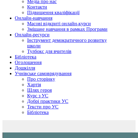
Медіа про нас
Контакти
Підвищення кваліфікації
Онлайн-навчання
Масові відкриті онлайн-курси
Змішане навчання в рамках Програми
Онлайн-ресурси
Інструмент демократичного розвитку
школи
Тулбокс для вчителів
Бібліотека
Оголошення
Дошкілля
Учнівське самоврядування
Про сторінку
Хартія
Шлях героя
Курс з УС
Добрі практики УС
Тексти про УС
Бібліотека