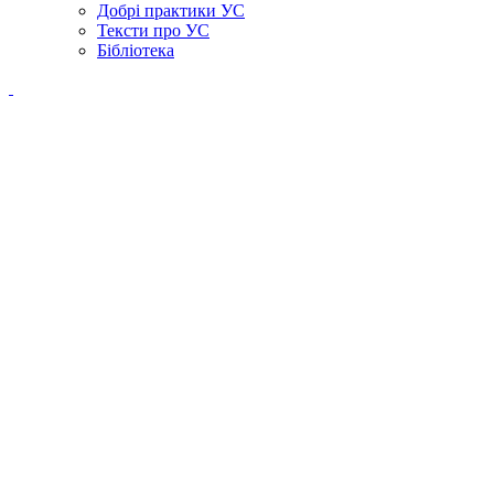
Добрі практики УС
Тексти про УС
Бібліотека