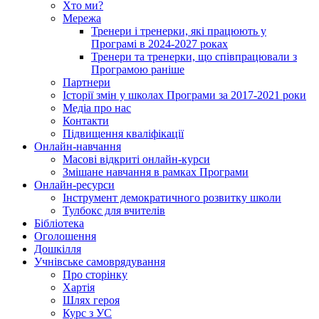
Хто ми?
Мережа
Тренери і тренерки, які працюють у
Програмі в 2024-2027 роках
Тренери та тренерки, що співпрацювали з
Програмою раніше
Партнери
Історії змін у школах Програми за 2017-2021 роки
Медіа про нас
Контакти
Підвищення кваліфікації
Онлайн-навчання
Масові відкриті онлайн-курси
Змішане навчання в рамках Програми
Онлайн-ресурси
Інструмент демократичного розвитку школи
Тулбокс для вчителів
Бібліотека
Оголошення
Дошкілля
Учнівське самоврядування
Про сторінку
Хартія
Шлях героя
Курс з УС