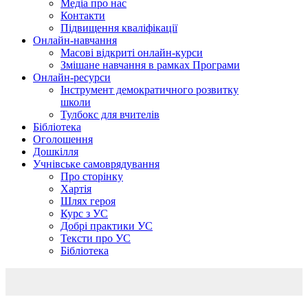
Медіа про нас
Контакти
Підвищення кваліфікації
Онлайн-навчання
Масові відкриті онлайн-курси
Змішане навчання в рамках Програми
Онлайн-ресурси
Інструмент демократичного розвитку
школи
Тулбокс для вчителів
Бібліотека
Оголошення
Дошкілля
Учнівське самоврядування
Про сторінку
Хартія
Шлях героя
Курс з УС
Добрі практики УС
Тексти про УС
Бібліотека