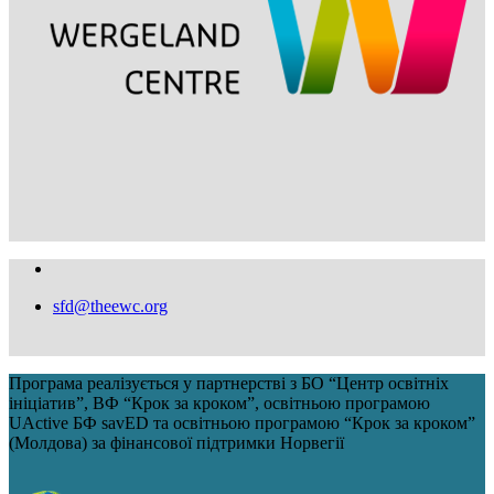
sfd@theewc.org
Програма реалізується у партнерстві з БО “Центр освітніх
ініціатив”, ВФ “Крок за кроком”, освітньою програмою
UActive БФ savED та освітньою програмою “Крок за кроком”
(Молдова) за фінансової підтримки Норвегії