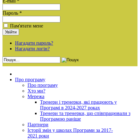
E-mail *
Пароль *
Пам'ятати мене
Нагадати пароль?
Нагадати логін?
Про програму
Про програму
Хто ми?
Мережа
Тренери і тренерки, які працюють у
Програмі в 2024-2027 роках
Тренери та тренерки, що співпрацювали з
Програмою раніше
Партнери
Історії змін у школах Програми за 2017-
2021 роки