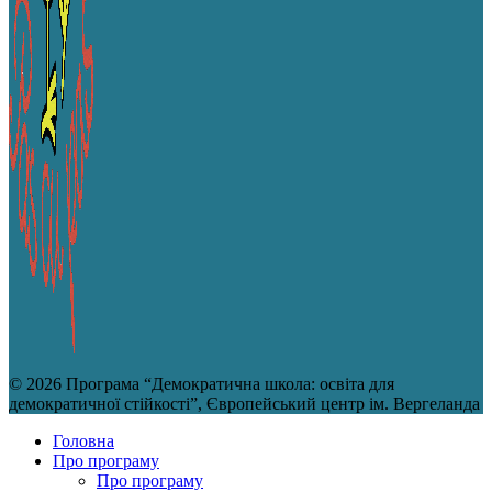
© 2026 Програма “Демократична школа: освіта для
демократичної стійкості”, Європейський центр ім. Вергеланда
Головна
Про програму
Про програму