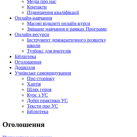
Медіа про нас
Контакти
Підвищення кваліфікації
Онлайн-навчання
Масові відкриті онлайн-курси
Змішане навчання в рамках Програми
Онлайн-ресурси
Інструмент демократичного розвитку
школи
Тулбокс для вчителів
Бібліотека
Оголошення
Дошкілля
Учнівське самоврядування
Про сторінку
Хартія
Шлях героя
Курс з УС
Добрі практики УС
Тексти про УС
Бібліотека
Оголошення