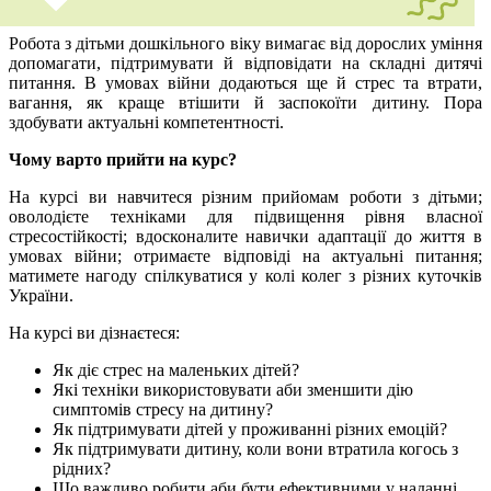
Робота з дітьми дошкільного віку вимагає від дорослих уміння
допомагати, підтримувати й відповідати на складні дитячі
питання. В умовах війни додаються ще й стрес та втрати,
вагання, як краще втішити й заспокоїти дитину. Пора
здобувати актуальні компетентності.
Чому варто прийти на курс?
На курсі ви навчитеся різним прийомам роботи з дітьми;
оволодієте техніками для підвищення рівня власної
стресостійкості; вдосконалите навички адаптації до життя в
умовах війни; отримаєте відповіді на актуальні питання;
матимете нагоду спілкуватися у колі колег з різних куточків
України.
На курсі ви дізнаєтеся:
Як діє стрес на маленьких дітей?
Які техніки використовувати аби зменшити дію
симптомів стресу на дитину?
Як підтримувати дітей у проживанні різних емоцій?
Як підтримувати дитину, коли вони втратила когось з
рідних?
Що важливо робити аби бути ефективними у наданні