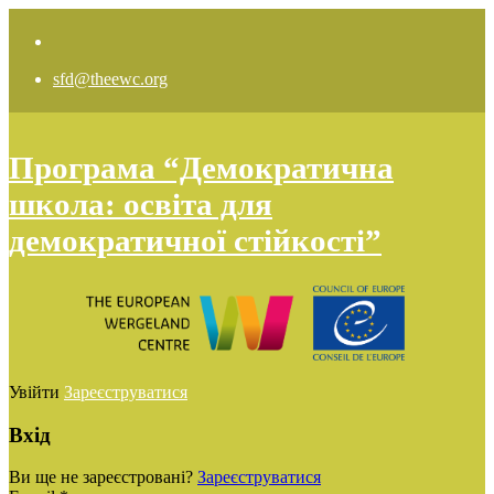
sfd@theewc.org
Програма “Демократична
школа: освіта для
демократичної стійкості”
Увійти
Зареєструватися
Вхід
Ви ще не зареєстровані?
Зареєструватися