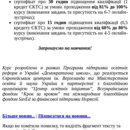
сертифікат про
30 годин
підвищення кваліфікації (1
кредит ЄКТС) за умови проходження
від 81% до 100%
курсу (виконання завдань та присутність на 6-7 онлайн-
зустрічах);
сертифікат про
15 годин
підвищення кваліфікації (0,5
кредиту ЄКТС) за умови проходження
від 60% до 80%
курсу (виконання завдань та присутність на 4-5 онлайн-
зустрічах).
Запрошуємо на навчання!
Курс розроблено в рамках Програми підтримки освітніх
реформ в Україні «Демократична школа», що реалізується
Європейським центром ім. Вергеланда та Міністерством
освіти й науки України в партнерстві з благодійною
організацією “Центр освітніх ініціатив”, Всеукраїнським
фондом “Крок за кроком” та міжнародним благодійним
фондом SavEd за фінансової підтримки Норвегії.
Більше новин...
|
Підписатися на новини...
Якщо ви помітили помилку, то виділіть фрагмент тексту та