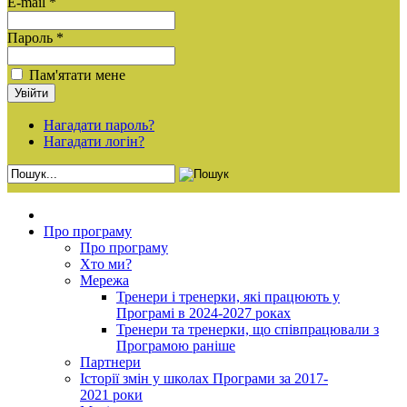
E-mail *
Пароль *
Пам'ятати мене
Нагадати пароль?
Нагадати логін?
Про програму
Про програму
Хто ми?
Мережа
Тренери і тренерки, які працюють у
Програмі в 2024-2027 роках
Тренери та тренерки, що співпрацювали з
Програмою раніше
Партнери
Історії змін у школах Програми за 2017-
2021 роки