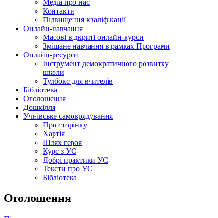
Медіа про нас
Контакти
Підвищення кваліфікації
Онлайн-навчання
Масові відкриті онлайн-курси
Змішане навчання в рамках Програми
Онлайн-ресурси
Інструмент демократичного розвитку
школи
Тулбокс для вчителів
Бібліотека
Оголошення
Дошкілля
Учнівське самоврядування
Про сторінку
Хартія
Шлях героя
Курс з УС
Добрі практики УС
Тексти про УС
Бібліотека
Оголошення