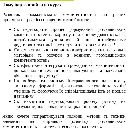
Чому варто прийти на курс?
Розвиток громадянських компетентностей на різних
предметах – реалії сьогодення кожної школи.
Як перетворити процес формування громадянських
компетентностей на корисну та драйвову діяльність, яка
подобатиметься учнівству й не потребуватиме
додаткових зусиль і часу від учителів та вчительок?
Як з максимальною користю використовувати навчальні
матеріали та ресурси з розвитку громадянських
компетентностей?
Як ефективно інтегрувати громадянські компетентності
до календарно-тематичного планування та навчальної
діяльності з предмету?
Як вибудувати систему інтерактивного навчання у
змішаному форматі, підсилюючи залученість учнів/
учениць та формуючи їх співвідповідальність за процес
навчання?
Як навчитися перетворювати робочу рутину на
зрозумілий, налагоджений та цікавий процес?
Якщо хочете попрактикувати підходи, методи та техніки
навчання, що сприяють розвитку громадянських
компетентностей, ― долучайтеся до нашого курсу.