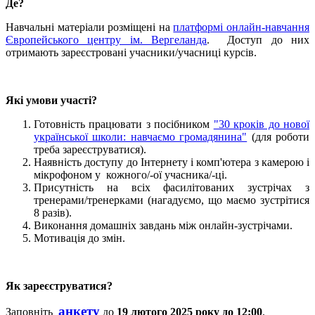
Де?
Навчальні матеріали розміщені на
платформі онлайн-навчання
Європейського центру ім. Вергеланда
. Доступ до них
отримають зареєстровані учасники/учасниці курсів.
Які умови участі?
Готовність працювати з посібником
"30 кроків до нової
української школи: навчаємо громадянина"
(для роботи
треба зареєструватися).
Наявність доступу до Інтернету і комп'ютера з камерою і
мікрофоном у кожного/-ої учасника/-ці.
Присутність на всіх фасилітованих зустрічах з
тренерами/тренерками (нагадуємо, що маємо зустрітися
8 разів).
Виконання домашніх завдань між онлайн-зустрічами.
Мотивація до змін.
Як зареєструватися?
анкету
Заповніть
до
19 лютого 2025 року до 12:00
.