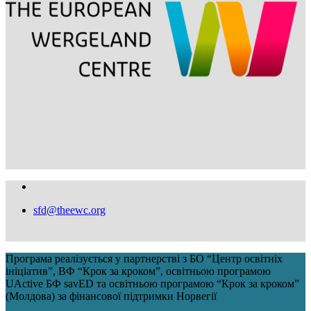
sfd@theewc.org
Програма реалізується у партнерстві з БО “Центр освітніх
ініціатив”, ВФ “Крок за кроком”, освітньою програмою
UActive БФ savED та освітньою програмою “Крок за кроком”
(Молдова) за фінансової підтримки Норвегії