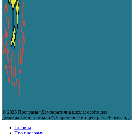
© 2026 Програма “Демократична школа: освіта для
демократичної стійкості”, Європейський центр ім. Вергеланда
Головна
Про програму