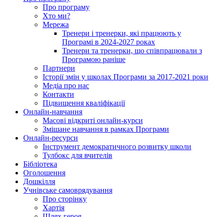
Про програму
Хто ми?
Мережа
Тренери і тренерки, які працюють у
Програмі в 2024-2027 роках
Тренери та тренерки, що співпрацювали з
Програмою раніше
Партнери
Історії змін у школах Програми за 2017-2021 роки
Медіа про нас
Контакти
Підвищення кваліфікації
Онлайн-навчання
Масові відкриті онлайн-курси
Змішане навчання в рамках Програми
Онлайн-ресурси
Інструмент демократичного розвитку школи
Тулбокс для вчителів
Бібліотека
Оголошення
Дошкілля
Учнівське самоврядування
Про сторінку
Хартія
Шлях героя