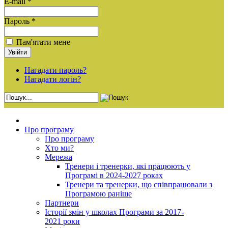
E-mail *
Пароль *
Пам'ятати мене
Нагадати пароль?
Нагадати логін?
Про програму
Про програму
Хто ми?
Мережа
Тренери і тренерки, які працюють у
Програмі в 2024-2027 роках
Тренери та тренерки, що співпрацювали з
Програмою раніше
Партнери
Історії змін у школах Програми за 2017-
2021 роки