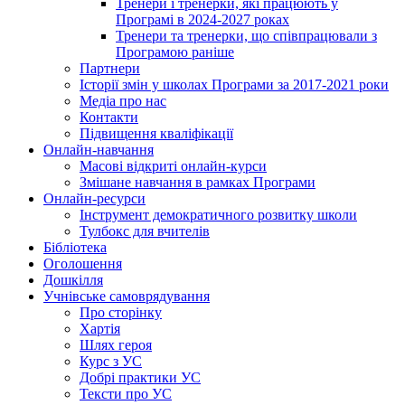
Тренери і тренерки, які працюють у
Програмі в 2024-2027 роках
Тренери та тренерки, що співпрацювали з
Програмою раніше
Партнери
Історії змін у школах Програми за 2017-2021 роки
Медіа про нас
Контакти
Підвищення кваліфікації
Онлайн-навчання
Масові відкриті онлайн-курси
Змішане навчання в рамках Програми
Онлайн-ресурси
Інструмент демократичного розвитку школи
Тулбокс для вчителів
Бібліотека
Оголошення
Дошкілля
Учнівське самоврядування
Про сторінку
Хартія
Шлях героя
Курс з УС
Добрі практики УС
Тексти про УС