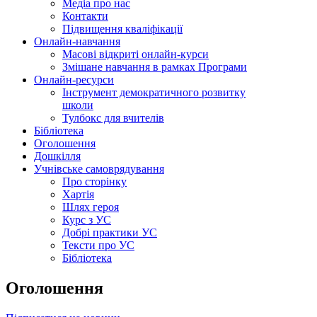
Медіа про нас
Контакти
Підвищення кваліфікації
Онлайн-навчання
Масові відкриті онлайн-курси
Змішане навчання в рамках Програми
Онлайн-ресурси
Інструмент демократичного розвитку
школи
Тулбокс для вчителів
Бібліотека
Оголошення
Дошкілля
Учнівське самоврядування
Про сторінку
Хартія
Шлях героя
Курс з УС
Добрі практики УС
Тексти про УС
Бібліотека
Оголошення