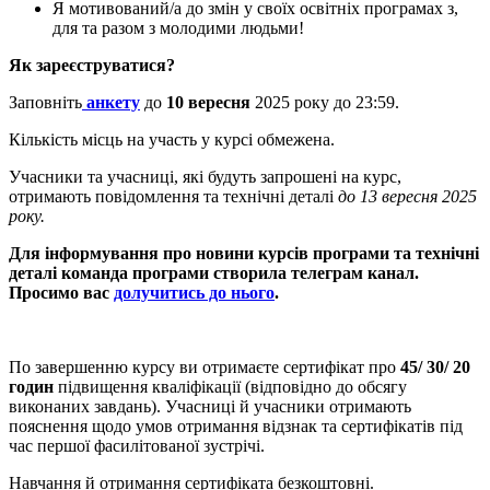
Я мотивований/а до змін у своїх освітніх програмах з,
для та разом з молодими людьми!
Як зареєструватися?
Заповніть
анкету
до
10 вересня
2025 року до 23:59.
Кількість місць на участь у курсі обмежена.
Учасники та учасниці, які будуть запрошені на курс,
отримають повідомлення та технічні деталі
до 13 вересня 2025
року.
Для інформування про новини курсів програми та технічні
деталі команда програми створила телеграм канал.
Просимо вас
долучитись до нього
.
По завершенню курсу ви отримаєте сертифікат про
45/ 30/ 20
годин
підвищення кваліфікації (відповідно до обсягу
виконаних завдань). Учасниці й учасники отримають
пояснення щодо умов отримання відзнак та сертифікатів під
час першої фасилітованої зустрічі.
Навчання й отримання сертифіката безкоштовні.