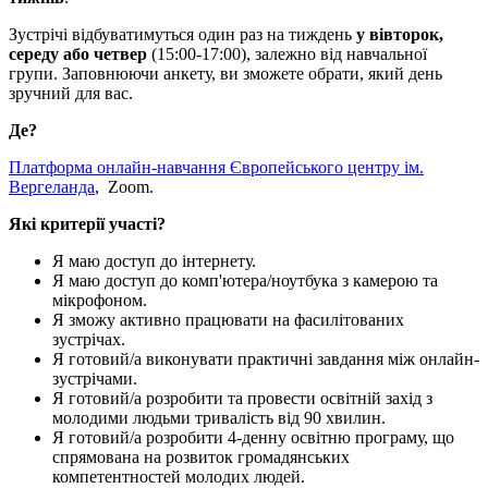
Зустрічі відбуватимуться один раз на тиждень
у вівторок,
середу або четвер
(15:00-17:00), залежно від навчальної
групи. Заповнюючи анкету, ви зможете обрати, який день
зручний для вас.
Де?
Платформа онлайн-навчання Європейського центру ім.
Вергеланда
, Zoom.
Які критерії участі?
Я маю доступ до інтернету.
Я маю доступ до комп'ютера/ноутбука з камерою та
мікрофоном.
Я зможу активно працювати на фасилітованих
зустрічах.
Я готовий/а виконувати практичні завдання між онлайн-
зустрічами.
Я готовий/а розробити та провести освітній захід з
молодими людьми тривалість від 90 хвилин.
Я готовий/а розробити 4-денну освітню програму, що
спрямована на розвиток громадянських
компетентностей молодих людей.