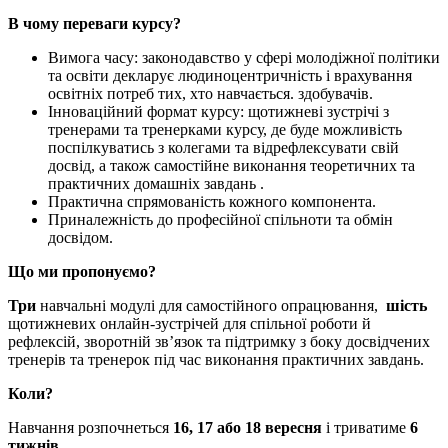
В чому переваги курсу?
Вимога часу: законодавство у сфері молодіжної політики
та освіти декларує людиноцентричність і врахування
освітніх потреб тих, хто навчається. здобувачів.
Інноваційний формат курсу: щотижневі зустрічі з
тренерами та тренерками курсу, де буде можливість
поспілкуватись з колегами та відрефлексувати свій
досвід, а також самостійне виконання теоретичних та
практичних домашніх завдань .
Практична спрямованість кожного компонента.
Приналежність до професійної спільноти та обмін
досвідом.
Що ми пропонуємо?
Три
навчальні модулі для самостійного опрацювання,
шість
щотижневих онлайн-зустрічей для спільної роботи й
рефлексій, зворотній звʼязок та підтримку з боку досвідчених
тренерів та тренерок під час виконання практичних завдань.
Коли?
Навчання розпочнеться
16, 17 або 18 вересня
і триватиме
6
тижнів
.