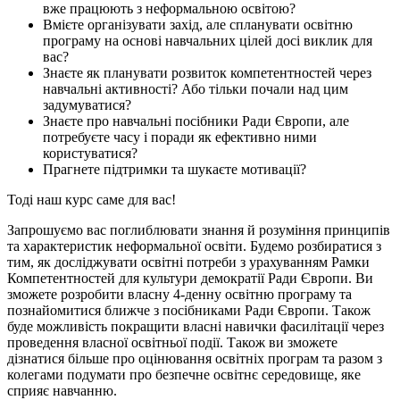
вже працюють з неформальною освітою?
Вмієте організувати захід, але спланувати освітню
програму на основі навчальних цілей досі виклик для
вас?
Знаєте як планувати розвиток компетентностей через
навчальні активності? Або тільки почали над цим
задумуватися?
Знаєте про навчальні посібники Ради Європи, але
потребуєте часу і поради як ефективно ними
користуватися?
Прагнете підтримки та шукаєте мотивації?
Тоді наш курс саме для вас!
Запрошуємо вас поглиблювати знання й розуміння принципів
та характеристик неформальної освіти. Будемо розбиратися з
тим, як досліджувати освітні потреби з урахуванням Рамки
Компетентностей для культури демократії Ради Європи. Ви
зможете розробити власну 4-денну освітню програму та
познайомитися ближче з посібниками Ради Європи. Також
буде можливість покращити власні навички фасилітації через
проведення власної освітньої події. Також ви зможете
дізнатися більше про оцінювання освітніх програм та разом з
колегами подумати про безпечне освітнє середовище, яке
сприяє навчанню.