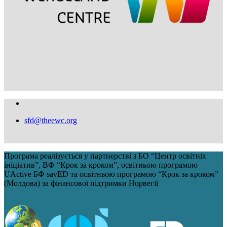
sfd@theewc.org
Програма реалізується у партнерстві з БО “Центр освітніх
ініціатив”, ВФ “Крок за кроком”, освітньою програмою
UActive БФ savED та освітньою програмою “Крок за кроком”
(Молдова) за фінансової підтримки Норвегії