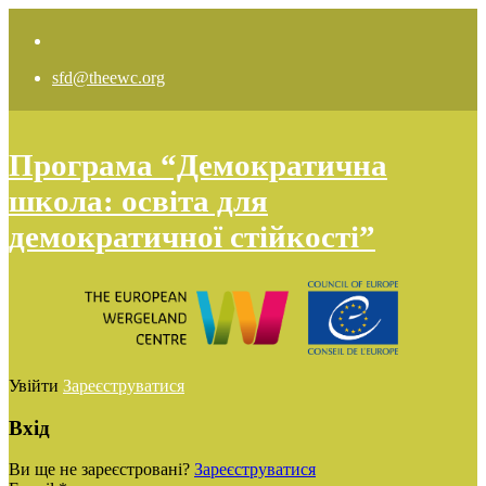
sfd@theewc.org
Програма “Демократична
школа: освіта для
демократичної стійкості”
Увійти
Зареєструватися
Вхід
Ви ще не зареєстровані?
Зареєструватися