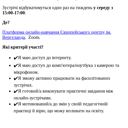
Зустрічі відбуватимуться один раз на тиждень
у середу з
15:00-17:00
.
Де?
Платформа онлайн-навчання Європейського центру ім.
Вергеланда
, Zoom.
Які критерії участі?
✔️Я маю доступ до інтернету.
✔️Я маю доступ до комп'ютера/ноутбука з камерою та
мікрофоном.
✔️Я зможу активно працювати на фасилітованих
зустрічах.
✔️Я готовий/а виконувати практичні завдання між
онлайн-зустрічами.
✔️Я мотивований/а до змін у своїй педагогічній
практиці й вірю, що можу впливати на освіту.