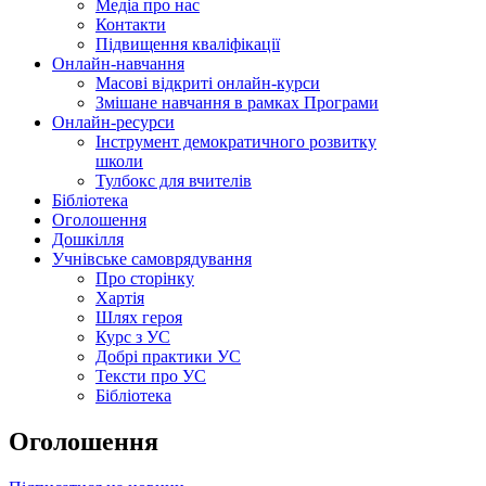
Медіа про нас
Контакти
Підвищення кваліфікації
Онлайн-навчання
Масові відкриті онлайн-курси
Змішане навчання в рамках Програми
Онлайн-ресурси
Інструмент демократичного розвитку
школи
Тулбокс для вчителів
Бібліотека
Оголошення
Дошкілля
Учнівське самоврядування
Про сторінку
Хартія
Шлях героя
Курс з УС
Добрі практики УС
Тексти про УС
Бібліотека
Оголошення