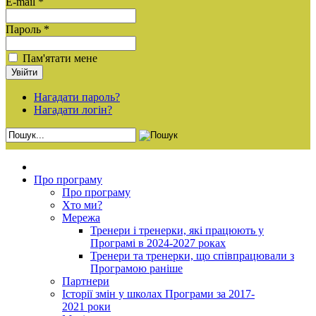
E-mail *
Пароль *
Пам'ятати мене
Нагадати пароль?
Нагадати логін?
Про програму
Про програму
Хто ми?
Мережа
Тренери і тренерки, які працюють у
Програмі в 2024-2027 роках
Тренери та тренерки, що співпрацювали з
Програмою раніше
Партнери
Історії змін у школах Програми за 2017-
2021 роки