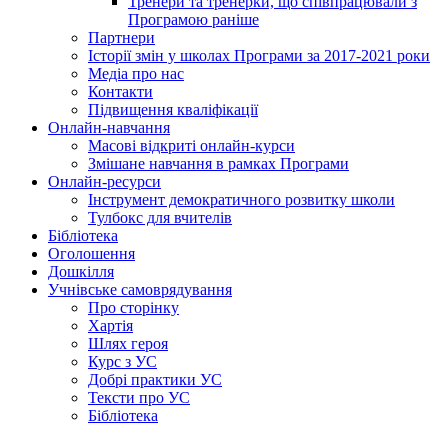
Тренери та тренерки, що співпрацювали з
Програмою раніше
Партнери
Історії змін у школах Програми за 2017-2021 роки
Медіа про нас
Контакти
Підвищення кваліфікації
Онлайн-навчання
Масові відкриті онлайн-курси
Змішане навчання в рамках Програми
Онлайн-ресурси
Інструмент демократичного розвитку школи
Тулбокс для вчителів
Бібліотека
Оголошення
Дошкілля
Учнівське самоврядування
Про сторінку
Хартія
Шлях героя
Курс з УС
Добрі практики УС
Тексти про УС
Бібліотека