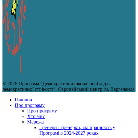
© 2026 Програма “Демократична школа: освіта для
демократичної стійкості”, Європейський центр ім. Вергеланда
Головна
Про програму
Про програму
Хто ми?
Мережа
Тренери і тренерки, які працюють у
Програмі в 2024-2027 роках