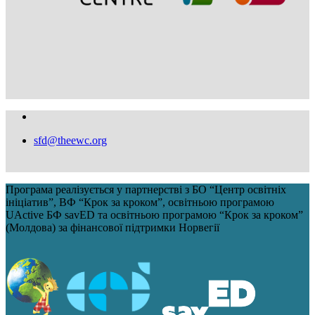
sfd@theewc.org
Програма реалізується у партнерстві з БО “Центр освітніх
ініціатив”, ВФ “Крок за кроком”, освітньою програмою
UActive БФ savED та освітньою програмою “Крок за кроком”
(Молдова) за фінансової підтримки Норвегії