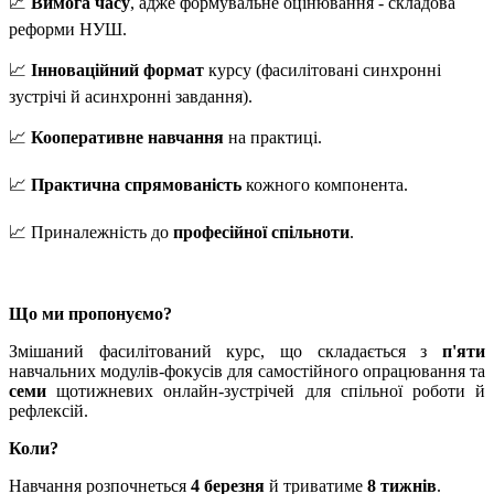
📈
Вимога часу
, адже формувальне оцінювання - складова
реформи НУШ.
📈
Інноваційний формат
курсу (фасилітовані синхронні
зустрічі й асинхронні завдання).
📈
Кооперативне навчання
на практиці.
📈
Практична спрямованість
кожного компонента.
📈 Приналежність до
професійної спільноти
.
Що ми пропонуємо?
Змішаний фасилітований курс, що складається з
п'яти
навчальних модулів-фокусів для самостійного опрацювання та
семи
щотижневих онлайн-зустрічей для спільної роботи й
рефлексій.
Коли?
Навчання розпочнеться
4 березня
й триватиме
8 тижнів
.