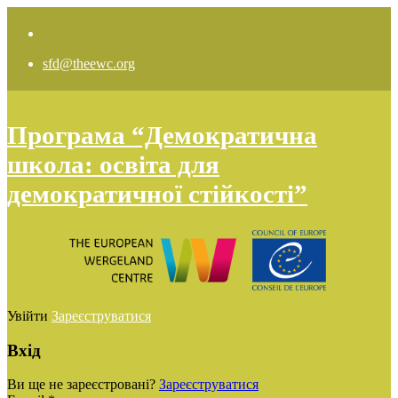
sfd@theewc.org
Програма “Демократична
школа: освіта для
демократичної стійкості”
Увійти
Зареєструватися
Вхід
Ви ще не зареєстровані?
Зареєструватися