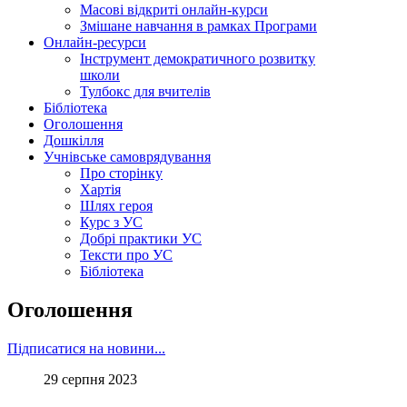
Масові відкриті онлайн-курси
Змішане навчання в рамках Програми
Онлайн-ресурси
Інструмент демократичного розвитку
школи
Тулбокс для вчителів
Бібліотека
Оголошення
Дошкілля
Учнівське самоврядування
Про сторінку
Хартія
Шлях героя
Курс з УС
Добрі практики УС
Тексти про УС
Бібліотека
Оголошення
Підписатися на новини...
29 серпня 2023