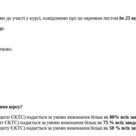
имо до участі у курсі, повідомимо про це окремим листом
до 25 в
ку
.
тково.
ння курсу?
редити ЄКТС) надається за умови виконання більш як
80% всіх за
дит ЄКТС) надається за умови виконання більш як
75 % всіх завд
едиту ЄКТС) надається за умови виконання більш як
50 % всіх з