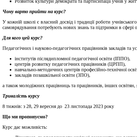
Розвиток культури демократії та партисипації учнів у жит
Чому варто прийти на курс?
У кожній школі є власний досвід і традиції роботи учнівсько
самоврядування потребують нових знань та підтримки в сфері о
Для кого цей курс?
Педагогічних і науково-педагогічних працівників закладів та у
інститутів післядипломної педагогічної освіти (ІППО),
центрів розвитку педагогічних працівників (ЦРПП),
навчально-методичних центрів професійно-технічної ос
закладів позашкільної освіти (ЗПО),
а також молодіжних працівниць та працівників, інших освітян, 
Тривалість курсу
8 тижнів: з 28, 29 вересня до 23 листопада 2023 року
Що ми пропонуємо?
Курс дає можливість: