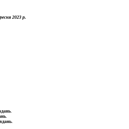
ересня 2023 р.
вдань
.
ань
.
авдань
.