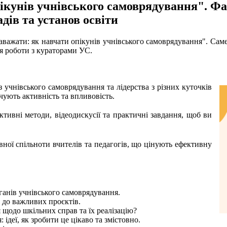
ікунів учнівського самоврядування". Фа
дів та установ освіти
заважати: як навчати опікунів учнівського самоврядування". Сам
ля роботи з кураторами УС.
 учнівського самоврядування та лідерства з різних куточків
очують активність та впливовість.
ктивні методи, відеодискусії та практичні завдання, щоб ви
вної спільноти вчителів та педагогів, що цінують ефективну
рганів учнівського самоврядування.
я до важливих проєктів.
 щодо шкільних справ та їх реалізацію?
ідеї, як зробити це цікаво та змістовно.