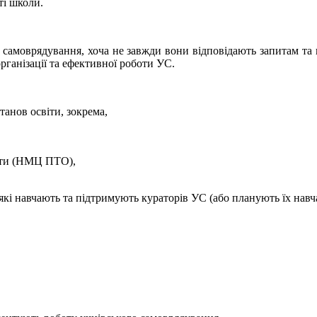
ті школи.
го самоврядування, хоча не завжди вони відповідають запитам та
рганізації та ефективної роботи УС.
станов освіти, зокрема,
віти (НМЦ ПТО),
які навчають та підтримують кураторів УС (або планують їх навч