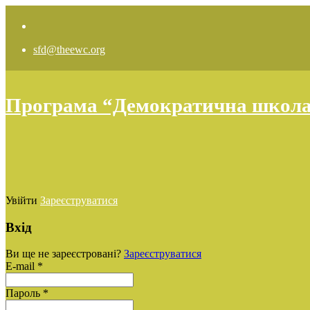
sfd@theewc.org
Програма “Демократична школа: 
Увійти
Зареєструватися
Вхід
Ви ще не зареєстровані?
Зареєструватися
E-mail *
Пароль *