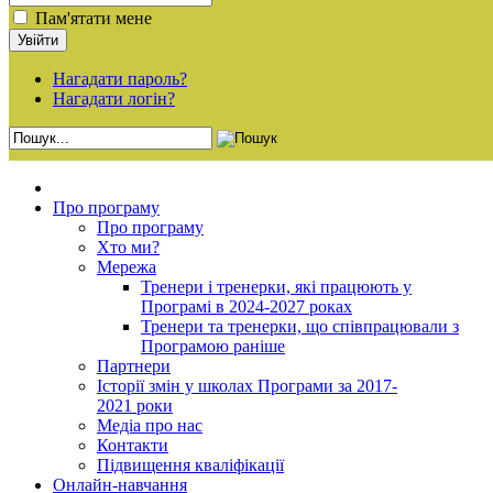
Пам'ятати мене
Нагадати пароль?
Нагадати логін?
Про програму
Про програму
Хто ми?
Мережа
Тренери і тренерки, які працюють у
Програмі в 2024-2027 роках
Тренери та тренерки, що співпрацювали з
Програмою раніше
Партнери
Історії змін у школах Програми за 2017-
2021 роки
Медіа про нас
Контакти
Підвищення кваліфікації
Онлайн-навчання