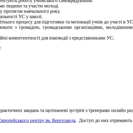
ментують роботу учнівського самоврядування.
ами людини та участю молоді.
у протягом навчального року.
яльності УС у школі.
ітнього процесу для підготовки та мотивації учнів до участі в УС
ацювати з громадою, громадськими організаціями, молодіжни
йні компетентності для взаємодії з представниками УС.
:
рактичних завдань та щотижневі зустрічі з тренерами онлайн раз н
вропейського центру ім. Вергеланда
. Доступ до них отримають 