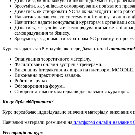
Дізнатися, як впорядкувати шкільні документи, що регла
Зрозуміти, як учнівське самоврядування пов'язане з прав
Дізнатись, як створювати УС та як налагодити його робот
Навчитися налаштувати систему моніторингу та оцінки ді
Навчитися надати консультації кураторам з організації осв
Дізнатись, як учнівське самоврядування може співпр
самоврядування та бізнесу.
Зрозуміти, як допомогти кураторам УС розвинути професі
Курс складається з 8 модулів, які передбачають такі
активності
Опанування теоретичного матеріалу.
Фасилітовані онлайн-зустрічі з тренерами.
Виконання інтерактивних вправ на платформі MOODLE.
Виконання практичних завдань.
Робота в групах.
Обговорення на форумі.
Створення власних матеріалів для навчання кураторів.
Як це буде відбуватися?
Курс передбачає індивідуальне вивчення матеріалу, виконання п
Навчальні матеріали розміщені на
платформі онлайн-навчання Є
Реєстрація на курс