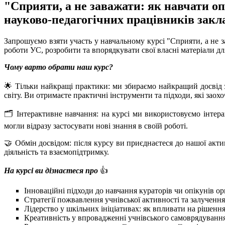
"Сприяти, а не заважати: як навчати оп
науково-педагогічних працівників закла
Запрошуємо взяти участь у навчальному курсі "Сприяти, а не 
роботи УС, розробити та впорядкувати свої власні матеріали д
Чому варто обрати наш курс?
🌟 Тільки найкращі практики: ми збираємо найкращий досвід з
світу. Ви отримаєте практичні інструменти та підходи, які заох
🗂️ Інтерактивне навчання: на курсі ми використовуємо інтера
могли відразу застосувати нові знання в своїй роботі.
🤝 Обмін досвідом: після курсу ви приєднаєтеся до нашої акти
діяльність та взаємопідтримку.
На курсі ви дізнаєтеся про
👍
Інноваційні підходи до навчання кураторів чи опікунів о
Стратегії пожвавлення учнівської активності та залученн
Лідерство у шкільних ініціативах: як впливати на рішення
Креативність у впровадженні учнівського самоврядування: 