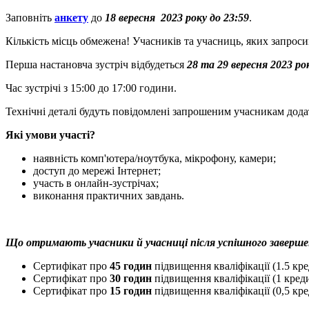
Заповніть
анкету
до
18 вересня 2023 року до 23:59
.
Кількість місць обмежена! Учасників та учасниць, яких запрос
Перша настановча зустріч відбудеться
28 та 29 вересня 2023 ро
Час зустрічі з 15:00 до 17:00 години.
Технічні деталі будуть повідомлені запрошеним учасникам дода
Які умови участі?
наявність комп'ютера/ноутбука, мікрофону, камери;
доступ до мережі Інтернет;
участь в онлайн-зустрічах;
виконання практичних завдань.
Що отримають учасники й учасниці після успішного заверше
Сертифікат про
45 годин
підвищення кваліфікації (1.5 к
Сертифікат про
30 годин
підвищення кваліфікації (1 кре
Сертифікат про
15 годин
підвищення кваліфікації (0,5 кр