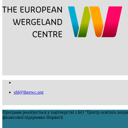
sfd@theewc.org
Програма реалізується у партнерстві з БО “Центр освітніх іні
фінансової підтримки Норвегії