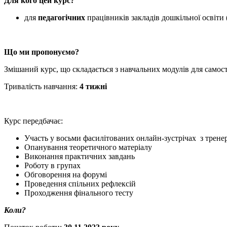
Для кого цей курс?
для
педагогічних
працівників закладів дошкільної освіти 
Що ми пропонуємо?
Змішаний курс, що складається з навчальних модулів для самос
Тривалість навчання:
4 тижні
Курс передбачає:
Участь у восьми фасилітованих онлайн-зустрічах з тренер(
Опанування теоретичного матеріалу
Виконання практичних завдань
Роботу в групах
Обговорення на форумі
Проведення спільних рефлексій
Проходження фінального тесту
Коли?