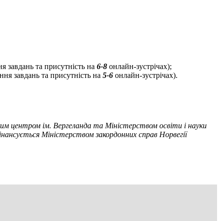
я завдань та присутність на
6-8
онлайн-зустрічах);
ння завдань та присутність на
5-6
онлайн-зустрічах).
им центром ім. Вергеланда та Міністерством освіти і науки
інансується Міністерством закордонних справ Норвегії