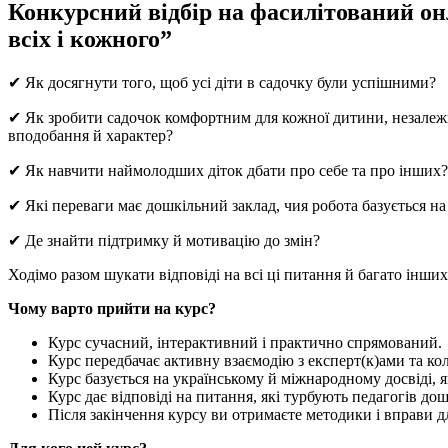
Конкурсний відбір на фасилітований о
всіх і кожного”
✔ Як досягнути того, щоб усі діти в садочку були успішними?
✔ Як зробити садочок комфортним для кожної дитини, незалежно 
вподобання й характер?
✔ Як навчити наймолодших діток дбати про себе та про інших?
✔ Які переваги має дошкільний заклад, чия робота базується на
✔ Де знайти підтримку й мотивацію до змін?
Ходімо разом шукати відповіді на всі ці питання й багато інших
Чому варто прийти на курс?
Курс сучасний, інтерактивний і практично спрямований.
Курс передбачає активну взаємодію з експерт(к)ами та кол
Курс базується на українському й міжнародному досвіді, 
Курс дає відповіді на питання, які турбують педагогів дош
Після закінчення курсу ви отримаєте методики і вправи д