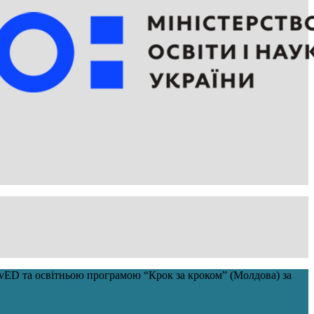
savED та освітньою програмою “Крок за кроком” (Молдова) за