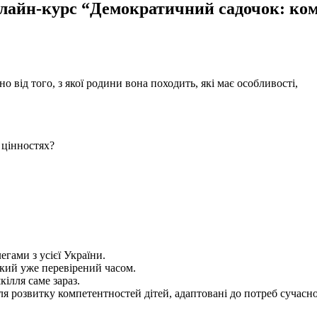
нлайн-курс “Демократичний садочок: ко
від того, з якої родини вона походить, які має особливості,
 цінностях?
егами з усієї України.
який уже перевірений часом.
кілля саме зараз.
ля розвитку компетентностей дітей, адаптовані до потреб сучасн