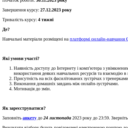
Початок роботи:
30.11.2023 року
Завершення курсу:
27.12.2023 року
Тривалість курсу:
4 тижні
Де?
Навчальні матеріали розміщені на
платформі онлайн-навчання Є
Які умови участі?
Наявність доступу до Інтернету і комп'ютера з увімкнен
використання деяких навчальних ресурсів та взаємодію в 
Присутність на всіх фасилітованих зустрічах з тренерками
Виконання домашніх завдань між онлайн-зустрічами.
Мотивація до змін.
Як зареєструватися?
Заповніть
анкету
до
24 листопада
2023 року до 23:59. Зверніть
Результати відбору будуть повідомлені електронною поштою д