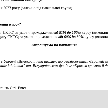
ня
2023 року (залежно від навчальної групи).
ення курсу?
дит ЄКТС) за умови проходження
від 81% до 100%
курсу (виконанн
редиту ЄКТС) за умови проходження
від 60% до 80%
курсу (викона
Запрошуємо на навчання!
 в Україні «Демократична школа», що реалізовується Європейськ
тніх ініціатив” та Всеукраїнським фондом «Крок за кроком» й ф
сніть Ctrl+Enter