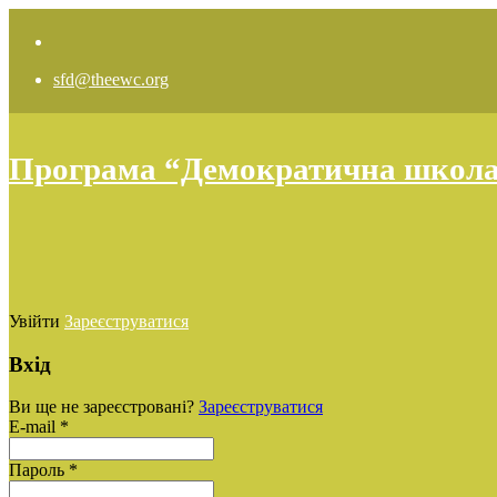
sfd@theewc.org
Програма “Демократична школа: 
Увійти
Зареєструватися
Вхід
Ви ще не зареєстровані?
Зареєструватися
E-mail *
Пароль *