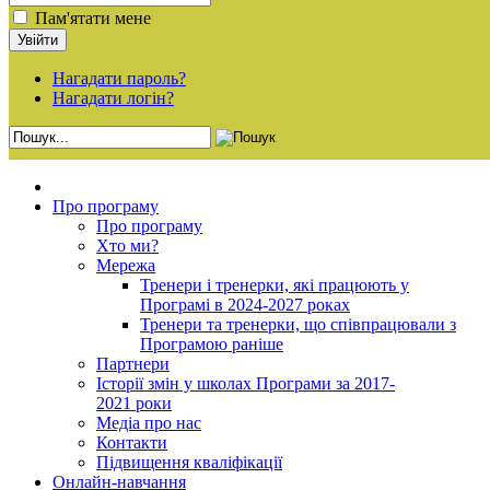
Пам'ятати мене
Нагадати пароль?
Нагадати логін?
Про програму
Про програму
Хто ми?
Мережа
Тренери і тренерки, які працюють у
Програмі в 2024-2027 роках
Тренери та тренерки, що співпрацювали з
Програмою раніше
Партнери
Історії змін у школах Програми за 2017-
2021 роки
Медіа про нас
Контакти
Підвищення кваліфікації
Онлайн-навчання