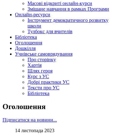
Масові відкриті онлайн-курси
Змішане навчання в рамках Програми
Онлайн-ресурси
Інструмент демократичного розвитку
школи
Тулбокс для вчителів
Бібліотека
Оголошення
Дошкілля
Учнівське самоврядування
Про сторінку
Хартія
Шлях героя
Курс з УС
Добрі практики УС
Тексти про УС
Бібліотека
Оголошення
Підписатися на новини...
14 листопада 2023