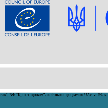
ціатив”, ВФ “Крок за кроком”, освітньою програмою UActive БФ 