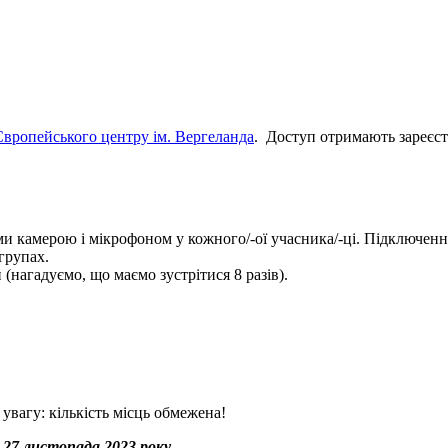
вропейського центру ім. Вергеланда
. Доступ отримають зареєст
ими камерою і мікрофоном у кожного/-ої учасника/-ці. Підключе
групах.
 (нагадуємо, що маємо зустрітися 8 разів).
 увагу: кількість місць обмежена!
о
27 листопада 2023 року
.