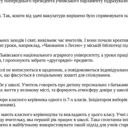
іту попереднього президента учнівського парламенту підрахували
 Так, кошти від здачі макулатури вирішено було спрямовувати на 
ьних заходів і свят, вивільняє час вчителів. І вони почали креати
 уроки, наприклад, «Чаювання з Лесею» у міській бібліотеці під ч
ьвівського національного аграрного університету, а уроки праці
м, і пропонують забрати «другорядні» предмети.
олі не виписуються в щоденник, а повідомляються індивідуально
и, що фіксується в спеціальному зошиті для спілкування.
е у школі. Учитель говорить про дитину персонально з батьками,
ах життя у великому місті, та формують атмосферу довіри у школі
ри класного керівника одного із 7-х класів. Ініціатором виборів
винами).
 мають класного керівництва та викладають у цього класу. Учні 
 вчительку, яка перший рік працює в школі. Така спонтанна ініці
но в майбутньому використовувати такий підхід для учнів старших