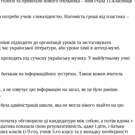
 голоси та привітали нового очільника – ним стала 11-класниця
потреби учнів з інвалідністю. Натомість гроші від пластику –
вніше підходити до організації уроків та застосовувати
ас української літератури, або уроки хімії в аптеці-музеї.
 проходять під сучасну українську музику. У майбутньому учні
 батькам на інформаційних зустрічах. Також кожен вчитель
 а не озвучує цю інформацію на загал, як це було раніше.
.
 була адміністрація школи, яка не могла нікого знайти на цю
спочатку обговорили ці кандидатури між собою, а потім вдома з
атива показала свою результативність, адже і діти, і батьки
 класів (з 9-го), учнів 5-го класу та у випадку необхідності