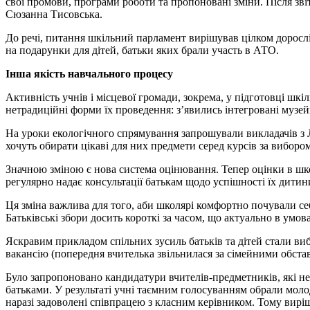
свої промови, програми роботи та пропоновані зміни. Після зв
Сюзанна Тисовська.
До речі, питання шкільний парламент вирішував цілком дорослі.
на подарунки для дітей, батьки яких брали участь в АТО.
Інша якість навчального процесу
Активність учнів і місцевої громади, зокрема, у підготовці шкіл
нетрадиційні форми їх проведення: з’явились інтегровані музейні
На уроки екологічного спрямування запрошували викладачів з Л
хочуть обирати цікаві для них предмети серед курсів за виборо
Значною зміною є нова система оцінювання. Тепер оцінки в шк
регулярно надає консультації батькам щодо успішності їх дитин
Ця зміна важлива для того, аби школярі комфортно почували себ
Батьківські збори досить короткі за часом, що актуально в умов
Яскравим прикладом спільних зусиль батьків та дітей стали вибо
вакансію (попередня вчителька звільнилася за сімейними обста
Було запропоновано кандидатури вчителів-предметників, які не
батьками. У результаті учні таємним голосуванням обрали молоду
наразі задоволені співпрацею з класним керівником. Тому виріше