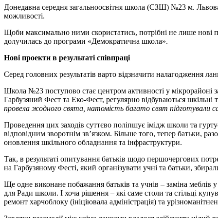
Донедавна середня загальноосвітня школа (СЗШ) №23 м. Львова
можливості.
Щоби максимально ними скористатись, потрібні не лише нові під
долучилась до програми «Демократична школа».
Нові проекти в результаті співпраці
Серед головних результатів варто відзначити налагодження лан
Школа №23 поступово стає центром активності у мікрорайоні зав
Гарбузяний Фест та Еко-Фест, регулярно відбуваються шкільні т
провела жодного свята, натомість багато свят підготували сам
Проведення цих заходів суттєво поліпшує імідж школи та гурту
відповідним зворотнім зв’язком. Більше того, тепер батьки, ра
оновлення шкільного обладнання та інфраструктури.
Так, в результаті опитування батьків щодо першочергових пот
на Гарбузяному Фесті, який організувати учні та батьки, збирал
Ще одне виконане побажання батьків та учнів – заміна меблів у
для Ради школи. І хоча рішення – які саме столи та стільці куп
ремонт харчоблоку (ініціювала адміністрація) та урізноманітнен