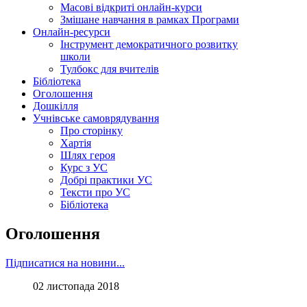
Масові відкриті онлайн-курси
Змішане навчання в рамках Програми
Онлайн-ресурси
Інструмент демократичного розвитку
школи
Тулбокс для вчителів
Бібліотека
Оголошення
Дошкілля
Учнівське самоврядування
Про сторінку
Хартія
Шлях героя
Курс з УС
Добрі практики УС
Тексти про УС
Бібліотека
Оголошення
Підписатися на новини...
02 листопада 2018