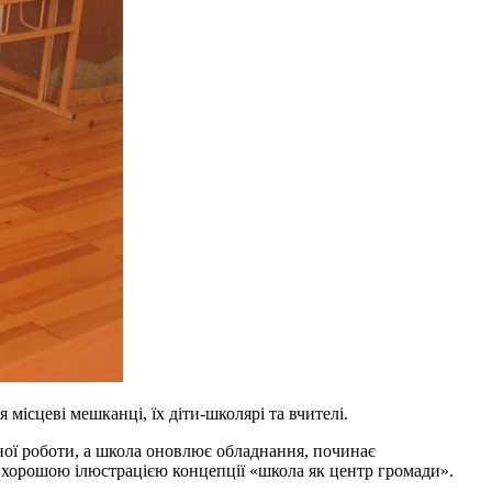
місцеві мешканці, їх діти-школярі та вчителі.
асної роботи, а школа оновлює обладнання, починає
м хорошою ілюстрацією концепції «школа як центр громади».