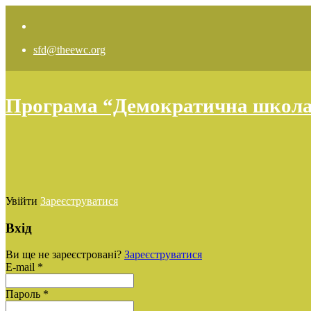
sfd@theewc.org
Програма “Демократична школа: 
Увійти
Зареєструватися
Вхід
Ви ще не зареєстровані?
Зареєструватися
E-mail *
Пароль *