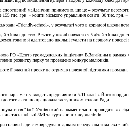
д змін: від встановлення кулерів з водою у кожному класі до гар
а спортивний майданчик: прикметно, що це – результат перемоги 
155 тис. грн. – кошти міського управління освіти, 30 тис. грн. – 
ькради «Friendly-school», у результаті чого в коридорі школи вс
з інвалідністю. Всього у школі навчається 5 дітей з інвалідністю
відремонтовано й адаптовано шкільні туалети на першому поверсі 
ловою ГО «Центр громадянських ініціатив» В.Загайним в рамках 
 плани розвитку парку та проведено конкурс малюнків.
проте її власний проект не отримав належної підтримки громади
ого парламенту входять представники 5-11 класів. Його коорди
ка до того активно працювала заступником голови Ради.
нувати свої ідеї. Учнівський парламент часто проводить «засіда
розвиватись шкільні ЗМІ та гурток юних журналістів.
бори голови Ради самоврядування, яким передувала тижнева «ви