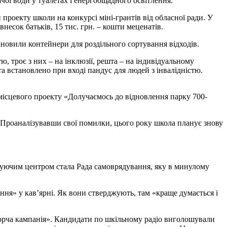
ячої води у туалетах і енергоощадного освітлення.
проекту школи на конкурсі міні-грантів від обласної ради. У
внесок батьків, 15 тис. грн. – кошти меценатів.
тановили контейнери для роздільного сортування відходів.
, троє з них – на інклюзії, решта – на індивідуальному
та встановлено при вході пандус для людей з інвалідністю.
місцевого проекту «Долучаємось до відновлення парку 700-
. Проаналізувавши свої помилки, цього року школа планує знову
нуючим центром стала Рада самоврядування, яку в минулому
ння» у кав’ярні. Як вони стверджують, там «краще думається і
борча кампанія». Кандидати по шкільному радіо виголошували