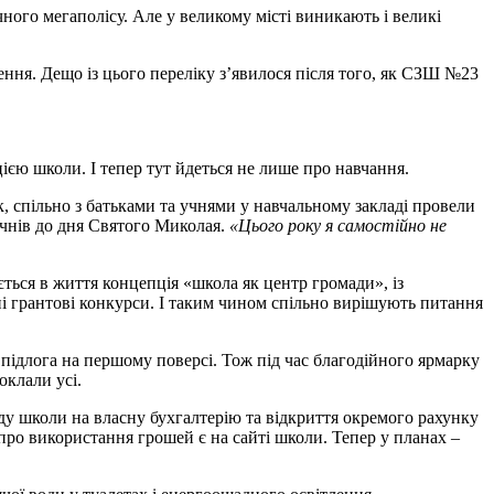
ого мегаполісу. Але у великому місті виникають і великі
ення. Дещо із цього переліку з’явилося після того, як СЗШ №23
ією школи. І тепер тут йдеться не лише про навчання.
, спільно з батьками та учнями у навчальному закладі провели
учнів до дня Святого Миколая.
«Цього року я самостійно не
ться в життя концепція «школа як центр громади», із
тні грантові конкурси. І таким чином спільно вирішують питання
підлога на першому поверсі. Тож під час благодійного ярмарку
оклали усі.
оду школи на власну бухгалтерію та відкриття окремого рахунку
т про використання грошей є на сайті школи. Тепер у планах –