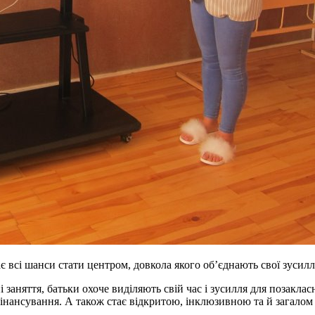
всі шанси стати центром, довкола якого об’єднають свої зусилля 
і заняття, батьки охоче виділяють свій час і зусилля для позакл
фінансування. А також стає відкритою, інклюзивною та й загало