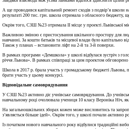
Завдяки взаємодії між усіма ланками вдалося здійснити цілий ря
А ще проводився капітальний ремонт сходів з подвір’я школи н
результаті 200 тис. грн. школа отримала з обласного бюджету, ще 
Окрім того, СЗШ №23 отримала ІІ місце у проекті Львівської міс
Важливою зміною є пристосування шкільного простору для людей 
навчанні. За кошти батьків та місцевої влади було капітально 
Також у планах – встановити ліфт на 2-й та 3-й поверхи.
В рамках програми «Демшкола» у школі відбулася зустріч з го
річчя Львова». В рамках співпраці за цим проектом обговорено
Школа в 2017 р. брала участь у громадському бюджеті Львова, 
брати участь у цьому конкурсі.
Відповідальне самоврядування
У СЗШ №23 активно діє учнівське самоврядування. До учнівськ
навчальному році очолювала учениця 10 класу Вероніка Ніч, я
На загальношкільних зборах кожен може висловитись та запропо
з’являється більше ідей». Окрім того, у школі почали активно 
Із початком нового навчального року відбулися традиційні ви