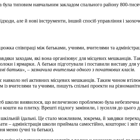
 була типовим навчальним закладом спального району 800-тисячн
ходи, але й нові інструменти, інший спосіб управління і заохоч
цюжка співпраці між батьками, учнями, вчителями та адміністрац
дяки заходам, які вона організовує для місцевих мешканців. Так
олоки і ярмарки. А батьки підготували і поставили виставу для 
і батьки», – зазначила вчителька одного з початкових класів.
є навколо неї активних місцевих мешканців. Таким чином втілює
зом із вчителями та учнями, пишуть спільні проекти на різномані
реб школи виявилося, що величезною проблемою була небезпечна 
и кошти на плитку. Врешті підлогу замінили, і зусилля до цього д
 шкільній їдальні. Це стало можливим, зокрема, й завдяки перех
увати – адміністрація школи приймала самостійно, кошторис і зві
ня меню (учні та батьки).