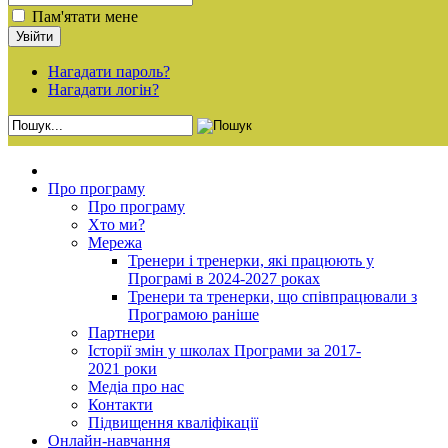
Пам'ятати мене
Нагадати пароль?
Нагадати логін?
Про програму
Про програму
Хто ми?
Мережа
Тренери і тренерки, які працюють у
Програмі в 2024-2027 роках
Тренери та тренерки, що співпрацювали з
Програмою раніше
Партнери
Історії змін у школах Програми за 2017-
2021 роки
Медіа про нас
Контакти
Підвищення кваліфікації
Онлайн-навчання