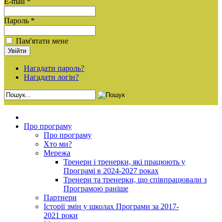
E-mail *
Пароль *
Пам'ятати мене
Нагадати пароль?
Нагадати логін?
Про програму
Про програму
Хто ми?
Мережа
Тренери і тренерки, які працюють у
Програмі в 2024-2027 роках
Тренери та тренерки, що співпрацювали з
Програмою раніше
Партнери
Історії змін у школах Програми за 2017-
2021 роки