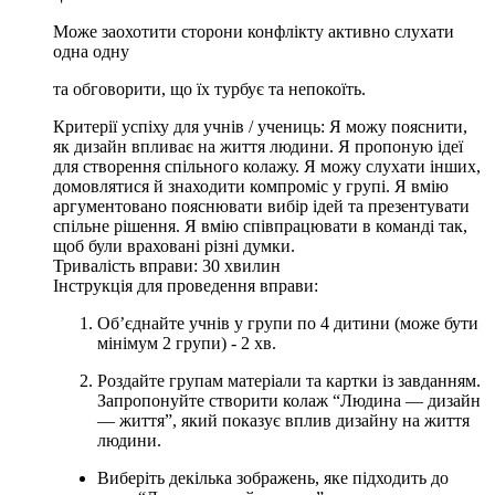
Може заохотити сторони конфлікту активно слухати
одна одну
та обговорити, що їх турбує та непокоїть.
Критерії успіху для учнів / учениць:
Я можу пояснити,
як дизайн впливає на життя людини. Я пропоную ідеї
для створення спільного колажу. Я можу слухати інших,
домовлятися й знаходити компроміс у групі. Я вмію
аргументовано пояснювати вибір ідей та презентувати
спільне рішення. Я вмію співпрацювати в команді так,
щоб були враховані різні думки.
Тривалість вправи:
30 хвилин
Інструкція для проведення вправи:
Об’єднайте учнів у групи по 4 дитини (може бути
мінімум 2 групи) - 2 хв.
Роздайте групам матеріали та картки із завданням.
Запропонуйте створити колаж “Людина — дизайн
— життя”, який показує вплив дизайну на життя
людини.
Виберіть декілька зображень, яке підходить до