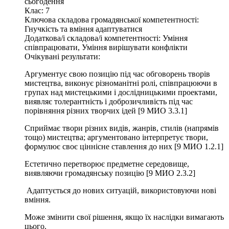
сьогодення
Клас:
7
Ключова складова громадянської компетентності:
Гнучкість та вміння адаптуватися
Додаткова/і складова/і компетентності:
Уміння
співпрацювати, Уміння вирішувати конфлікти
Очікувані результати:
Аргументує свою позицію під час обговорень творів
мистецтва, виконує різноманітні ролі, співпрацюючи в
групах над мистецькими і дослідницькими проектами,
виявляє толерантність і доброзичливість під час
порівняння різних творчих ідей [9 МИО 3.3.1]
Сприймає твори різних видів, жанрів, стилів (напрямів
тощо) мистецтва; аргументовано інтерпретує твори,
формулює своє ціннісне ставлення до них [9 МИО 1.2.1]
Естетично перетворює предметне середовище,
виявляючи громадянську позицію [9 МИО 2.3.2]
Адаптується до нових ситуацій, використовуючи нові
вміння.
Може змінити свої рішення, якщо їх наслідки вимагають
цього.