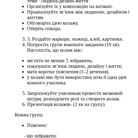
теми “Людина-дизайн-життя”
Організуйте їх у композицію на ватмані.
Проаналізуйте зв’язок між людиною, дизайном і
життям.
Обговоріть ідею колажу.
Оберіть спікера.
3. Роздайте маркери, ножиці, клей, картинки.
Попросіть групи виконати завдання (10 хв).
Наголосіть, що колаж має:
містити не менше 5 зображень;
показувати зв’язок людини, дизайну і життя;
мати коротке пояснення (1–2 речення).
у колажі має бути використана хоча б одна ідея
кожного учасника
Запропонуйте учасникам провести мозковий
штурм, розподілити ролі та створити колаж.
Презентація колажів- (2 хв на групу).
Кожна група:
Пояснює:
- що зображено