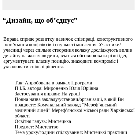
“Дизайн, що об’єднує”
Вправа сприяє розвитку навичок співпраці, конструктивного
розв’язання конфліктів і гнучкості мислення. Учасники/
учасниці через спільне створення колажу досліджують вплив
дизайну на життя людини, вчаться обговорювати різні ідеї,
аргументувати власну позицію, знаходити компроміс і
ухвалювати спільні рішення.
Так:
Апробована в рамках Програми
П.І.Б. автора:
Мироненко Юлія Юріївна
Застосування вправи:
На уроці
Повна назва закладу/установи/організації, в якій Ви
працюєте:
Комунальний заклад “Мереф’янський
медичний ліцей” Мереф’янської міської ради Харківської
області
Освітня галузь:
Мистецька
Предмет:
Мистецтво
Тема уроку/години спілкування:
Мистецькі практики