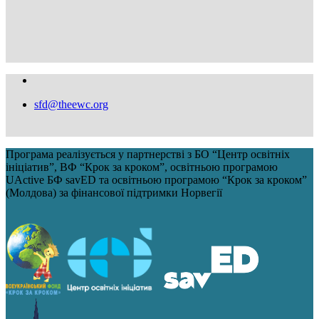
sfd@theewc.org
Програма реалізується у партнерстві з БО “Центр освітніх
ініціатив”, ВФ “Крок за кроком”, освітньою програмою
UActive БФ savED та освітньою програмою “Крок за кроком”
(Молдова) за фінансової підтримки Норвегії