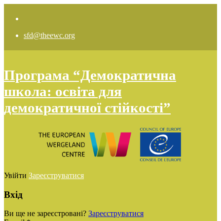
sfd@theewc.org
Програма “Демократична
школа: освіта для
демократичної стійкості”
Увійти
Зареєструватися
Вхід
Ви ще не зареєстровані?
Зареєструватися