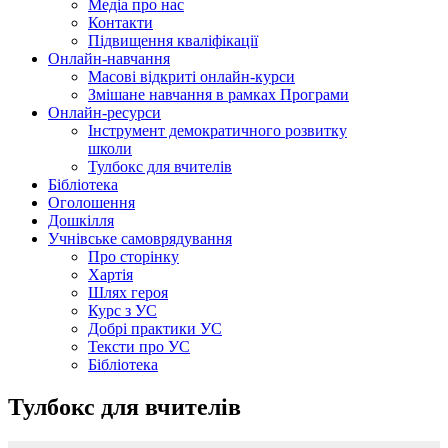
Медіа про нас
Контакти
Підвищення кваліфікації
Онлайн-навчання
Масові відкриті онлайн-курси
Змішане навчання в рамках Програми
Онлайн-ресурси
Інструмент демократичного розвитку
школи
Тулбокс для вчителів
Бібліотека
Оголошення
Дошкілля
Учнівське самоврядування
Про сторінку
Хартія
Шлях героя
Курс з УС
Добрі практики УС
Тексти про УС
Бібліотека
Тулбокс для вчителів