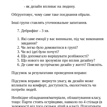
- як дизайн впливає на людину.
Обґрунтовує, чому саме таке поєднання обрали.
Інші групи ставлять уточнювальне запитання.
Дебрифінг - 3 хв.
Які саме емоції у вас виникали, під час виконання
завдання?
Чи легко було домовитися в групі?
Чи всі ідеї були почуті?
Що допомагало вирішувати розбіжності?
Що нового ви зрозуміли про вплив дизайну?
Де саме ми зустрічаємо дизайн у житті? Поясніть.
Підсумок за результатами проведення вправи:
Підсумок вправи: звернути увагу, як дизайн може
впливати на комфорт, доступність, екологічність чи
потреби людей.
Необхідне обладнання/матеріали, облаштування класу,
тощо:
Парти стоять острівцями, навколо по 4 стільця (в
залежності від того скільки дітей в класі). Підготувати