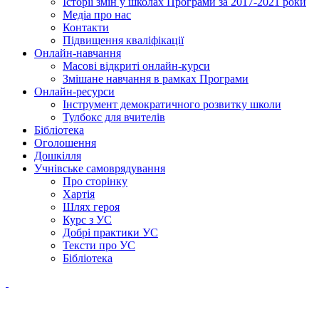
Історії змін у школах Програми за 2017-2021 роки
Медіа про нас
Контакти
Підвищення кваліфікації
Онлайн-навчання
Масові відкриті онлайн-курси
Змішане навчання в рамках Програми
Онлайн-ресурси
Інструмент демократичного розвитку школи
Тулбокс для вчителів
Бібліотека
Оголошення
Дошкілля
Учнівське самоврядування
Про сторінку
Хартія
Шлях героя
Курс з УС
Добрі практики УС
Тексти про УС
Бібліотека