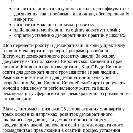
вивчити та описати ситуацію в школі, ідентифікувати як
досягнення, так і проблеми та виклики, обговорюючи їх
відкрито;
визначити можливі напрямки розвитку;
здійснювати моніторинг та оцінку досягнутих змін;
сприяти усталенню демократичних практик у школах.
Щоб перенести роботу із демократизації школи у практичну
площину, експерти та тренери Програми розробили
Інструмент демократичного розвитку школи. За основу
документу взято положення Європейської конвенції з прав
людини, Конвенції про права дитини, Хартії Ради Європи з
освіти для демократичного громадянства і прав людини,
Рамок компетентностей для демократичної культури,
розроблених Радою Європи, Європейської хартії про участь
молоді в місцевому та регіональному житті та інших
рекомендацій у сфері освіти для демократичного громадянства
і прав людини.
Відтак, Інструмент визначає 25 демократичних стандартів у
трьох основних напрямках: розвиток демократичного
шкільного середовища та демократичного процесу
врядування у школі, включення освіти для демократичного
громадянства і прав людини в освітній процес, усталення