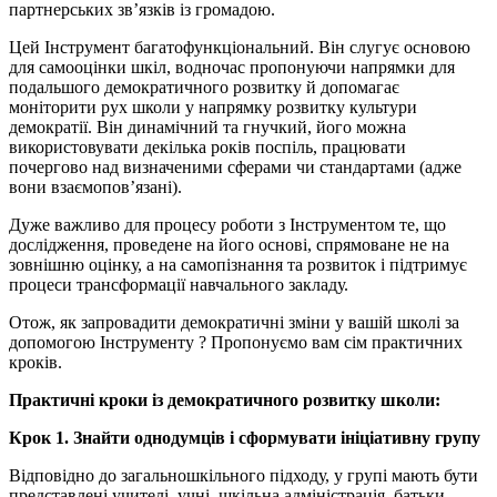
партнерських зв’язків із громадою.
Цей Інструмент багатофункціональний. Він слугує основою
для самооцінки шкіл, водночас пропонуючи напрямки для
подальшого демократичного розвитку й допомагає
моніторити рух школи у напрямку розвитку культури
демократії. Він динамічний та гнучкий, його можна
використовувати декілька років поспіль, працювати
почергово над визначеними сферами чи стандартами (адже
вони взаємопов’язані).
Дуже важливо для процесу роботи з Інструментом те, що
дослідження, проведене на його основі, спрямоване не на
зовнішню оцінку, а на самопізнання та розвиток і підтримує
процеси трансформації навчального закладу.
Отож, як запровадити демократичні зміни у вашій школі за
допомогою Інструменту ? Пропонуємо вам сім практичних
кроків.
Практичні кроки із демократичного розвитку школи:
Крок 1. Знайти однодумців і сформувати ініціативну групу
Відповідно до загальношкільного підходу, у групі мають бути
представлені учителі, учні, шкільна адміністрація, батьки,