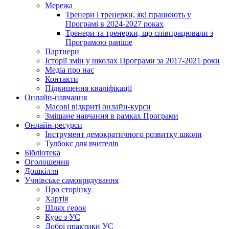
Мережа
Тренери і тренерки, які працюють у
Програмі в 2024-2027 роках
Тренери та тренерки, що співпрацювали з
Програмою раніше
Партнери
Історії змін у школах Програми за 2017-2021 роки
Медіа про нас
Контакти
Підвищення кваліфікації
Онлайн-навчання
Масові відкриті онлайн-курси
Змішане навчання в рамках Програми
Онлайн-ресурси
Інструмент демократичного розвитку школи
Тулбокс для вчителів
Бібліотека
Оголошення
Дошкілля
Учнівське самоврядування
Про сторінку
Хартія
Шлях героя
Курс з УС
Добрі практики УС