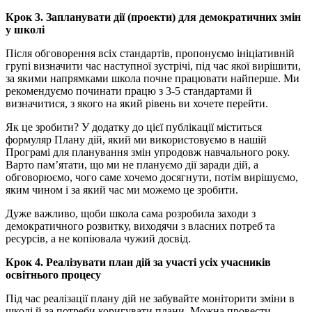
Крок 3. Запланувати дії (проекти) для демократичних змін
у школі
Після обговорення всіх стандартів, пропонуємо ініціативній
групі визначити час наступної зустрічі, під час якої вирішити,
за якими напрямками школа почне працювати найперше. Ми
рекомендуємо починати працю з 3-5 стандартами й
визначитися, з якого на який рівень ви хочете перейти.
Як це зробити? У додатку до цієї публікації міститься
формуляр Плану дій, який ми використовуємо в нашій
Програмі для планування змін упродовж навчального року.
Варто пам’ятати, що ми не плануємо дії заради дій, а
обговорюємо, чого саме хочемо досягнути, потім вирішуємо,
яким чином і за який час ми можемо це зробити.
Дуже важливо, щоби школа сама розробила заходи з
демократичного розвитку, виходячи з власних потреб та
ресурсів, а не копіювала чужий досвід.
Крок 4. Реалізувати план дій за участі усіх учасників
освітнього процесу
Під час реалізації плану дій не забувайте моніторити зміни в
школі й за потреби коригувати плани. Можна провести