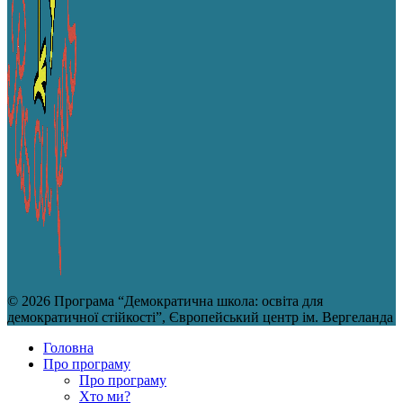
© 2026 Програма “Демократична школа: освіта для
демократичної стійкості”, Європейський центр ім. Вергеланда
Головна
Про програму
Про програму
Хто ми?