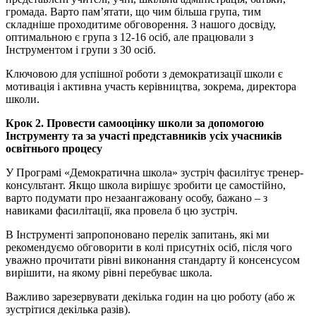
громада. Варто пам’ятати, що чим більша група, тим
складніше проходитиме обговорення. З нашого досвіду,
оптимальною є група з 12-16 осіб, але працювали з
Інструментом і групи з 30 осіб.
Ключовою для успішної роботи з демократизації школи є
мотивація і активна участь керівництва, зокрема, директора
школи.
Крок 2. Провести самооцінку школи за допомогою
Інструменту та за участі представників усіх учасників
освітнього процесу
У Програмі «Демократична школа» зустріч фасилітує тренер-
консультант. Якщо школа вирішує зробити це самостійно,
варто подумати про незаангажовану особу, бажано – з
навиками фасилітації, яка провела б цю зустріч.
В Інструменті запропоновано перелік запитань, які ми
рекомендуємо обговорити в колі присутніх осіб, після чого
уважно прочитати рівні виконання стандарту й консенсусом
вирішити, на якому рівні перебуває школа.
Важливо зарезервувати декілька годин на цю роботу (або ж
зустрітися декілька разів).