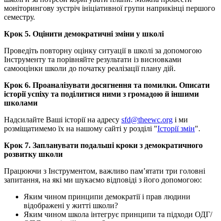
моніторингову зустріч ініціативної групи наприкінці першого
семестру.
Крок 5. Оцінити демократичні зміни у школі
Проведіть повторну оцінку ситуації в школі за допомогою
Інструменту та порівняйте результати із висновками
самооцінки школи до початку реалізації плану дій.
Крок 6. Проаналізувати досягнення та помилки. Описати
історії успіху та поділитися ними з громадою й іншими
школами
Надсилайте Ваші історії на адресу
sfd@theewc.org
і ми
розміщатимемо їх на нашому сайті у розділі "
Історії змін
".
Крок 7. Запланувати подальші кроки з демократичного
розвитку школи
Працюючи з Інструментом, важливо пам’ятати три головні
запитання, на які ми шукаємо відповіді з його допомогою:
Яким чином принципи демократії і прав людини
відображені у житті школи?
Яким чином школа інтегрує принципи та підходи ОДГ/