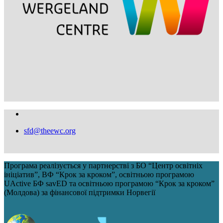
sfd@theewc.org
Програма реалізується у партнерстві з БО “Центр освітніх
ініціатив”, ВФ “Крок за кроком”, освітньою програмою
UActive БФ savED та освітньою програмою “Крок за кроком”
(Молдова) за фінансової підтримки Норвегії