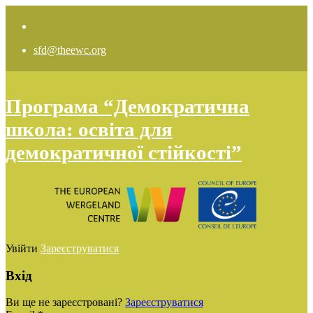
sfd@theewc.org
Програма “Демократична
школа: освіта для
демократичної стійкості”
Увійти
Зареєструватися
Вхід
Ви ще не зареєстровані?
Зареєструватися