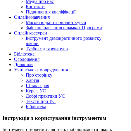
Медіа про нас
Контакти
Підвищення кваліфікації
Онлайн-навчання
Масові відкриті онлайн-курси
Змішане навчання в рамках Програми
Онлайн-ресурси
Інструмент демократичного розвитку
школи
Тулбокс для вчителів
Бібліотека
Оголошення
Дошкілля
Учнівське самоврядування
Про сторінку
Хартія
Шлях героя
Курс з УС
Добрі практики УС
Тексти про УС
Бібліотека
Інструкція з користування інструментом
Інструмент створений для того, щоб допомогти школі: