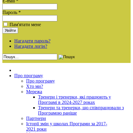
E-mail *
Пароль *
Пам'ятати мене
Нагадати пароль?
Нагадати логін?
Про програму
Про програму
Хто ми?
Мережа
Тренери і тренерки, які працюють у
Програмі в 2024-2027 роках
Тренери та тренерки, що співпрацювали з
Програмою раніше
Партнери
Історії змін у школах Програми за 2017-
2021 роки