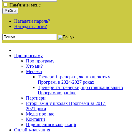
Пам'ятати мене
Нагадати пароль?
Нагадати логін?
Про програму
Про програму
Хто ми?
Мережа
Тренери і тренерки, які працюють у
Програмі в 2024-2027 роках
Тренери та тренерки, що співпрацювали з
Програмою раніше
Партнери
Історії змін у школах Програми за 2017-
2021 роки
Медіа про нас
Контакти
Підвищення кваліфікації
Онлайн-навчання