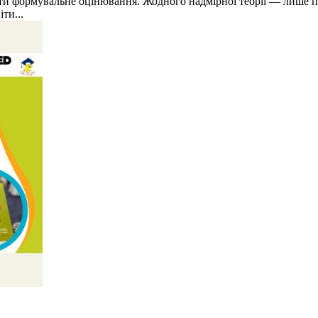
ати формувальне оцінювання. Жодного надмірної теорії — лише п
ти...