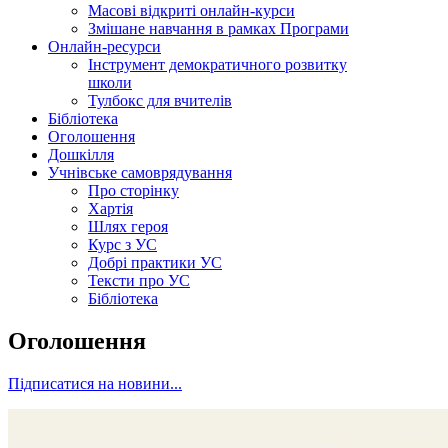
Масові відкриті онлайн-курси
Змішане навчання в рамках Програми
Онлайн-ресурси
Інструмент демократичного розвитку
школи
Тулбокс для вчителів
Бібліотека
Оголошення
Дошкілля
Учнівське самоврядування
Про сторінку
Хартія
Шлях героя
Курс з УС
Добрі практики УС
Тексти про УС
Бібліотека
Оголошення
Підписатися на новини...