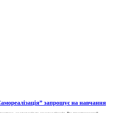
амореалізація” запрошує на навчання