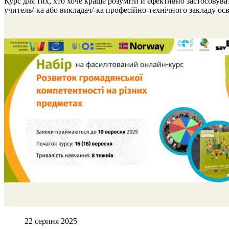
Курс для тих, хто хоче краще розуміти й ефективно застосовув
учитель/-ка або викладач/-ка професійно-технічного закладу осві
22 серпня 2025