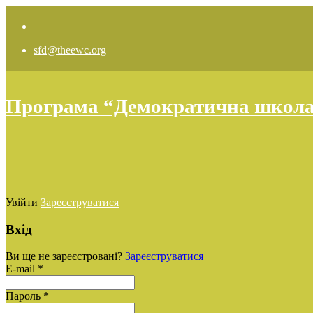
sfd@theewc.org
Програма “Демократична школа: 
Увійти
Зареєструватися
Вхід
Ви ще не зареєстровані?
Зареєструватися
E-mail *
Пароль *