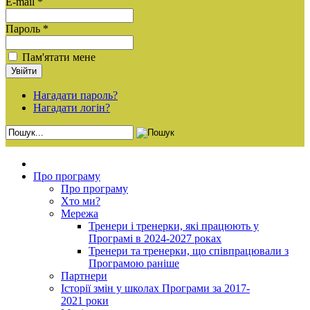
E-mail *
Пароль *
Пам'ятати мене
Нагадати пароль?
Нагадати логін?
Про програму
Про програму
Хто ми?
Мережа
Тренери і тренерки, які працюють у
Програмі в 2024-2027 роках
Тренери та тренерки, що співпрацювали з
Програмою раніше
Партнери
Історії змін у школах Програми за 2017-
2021 роки