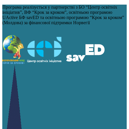
Програма реалізується у партнерстві з БО “Центр освітніх
ініціатив”, ВФ “Крок за кроком”, освітньою програмою
UActive БФ savED та освітньою програмою “Крок за кроком”
(Молдова) за фінансової підтримки Норвегії