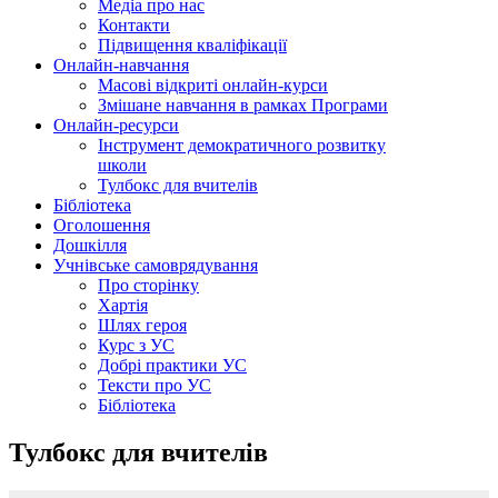
Медіа про нас
Контакти
Підвищення кваліфікації
Онлайн-навчання
Масові відкриті онлайн-курси
Змішане навчання в рамках Програми
Онлайн-ресурси
Інструмент демократичного розвитку
школи
Тулбокс для вчителів
Бібліотека
Оголошення
Дошкілля
Учнівське самоврядування
Про сторінку
Хартія
Шлях героя
Курс з УС
Добрі практики УС
Тексти про УС
Бібліотека
Тулбокс для вчителів