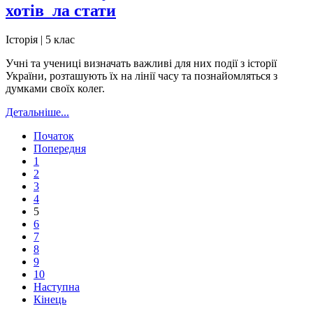
хотів_ла стати
Історія | 5 клас
Учні та учениці визначать важливі для них події з історії
України, розташують їх на лінії часу та познайомляться з
думками своїх колег.
Детальніше...
Початок
Попередня
1
2
3
4
5
6
7
8
9
10
Наступна
Кінець