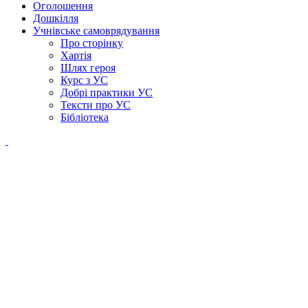
Оголошення
Дошкілля
Учнівське самоврядування
Про сторінку
Хартія
Шлях героя
Курс з УС
Добрі практики УС
Тексти про УС
Бібліотека