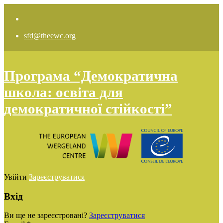
sfd@theewc.org
Програма “Демократична
школа: освіта для
демократичної стійкості”
Увійти
Зареєструватися
Вхід
Ви ще не зареєстровані?
Зареєструватися