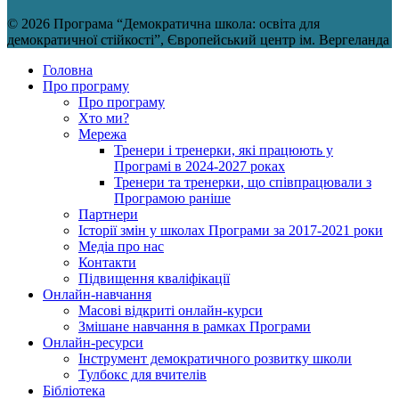
© 2026 Програма “Демократична школа: освіта для
демократичної стійкості”, Європейський центр ім. Вергеланда
Головна
Про програму
Про програму
Хто ми?
Мережа
Тренери і тренерки, які працюють у
Програмі в 2024-2027 роках
Тренери та тренерки, що співпрацювали з
Програмою раніше
Партнери
Історії змін у школах Програми за 2017-2021 роки
Медіа про нас
Контакти
Підвищення кваліфікації
Онлайн-навчання
Масові відкриті онлайн-курси
Змішане навчання в рамках Програми
Онлайн-ресурси
Інструмент демократичного розвитку школи
Тулбокс для вчителів
Бібліотека